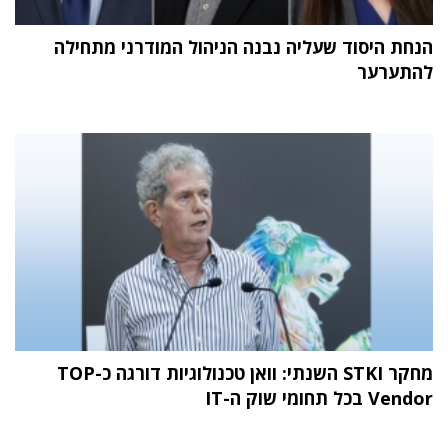
הנחת היסוד שעליה נבנה הניהול המודרני מתחילה
להתערער
מחקר STKI השנתי: וואן טכנולוגיות דורגה כ-TOP
Vendor בכל תחומי שוק ה-IT