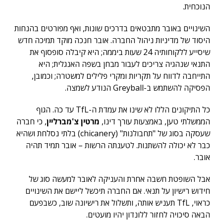
הנוכחית.
השינויים באובר מתבטאים בדרכים שונות, ואף מפורטים בהנחות
היסוד של מדיניות ניהול החברה. אובר חנכה מוקד תמיכה חדש
שיסייע ללקוחותיה 24 שעות ביממה; היא קיבלה סופסוף את
התנאי שנהגיה צריכים לעבור מבחן בשפה האנגלית; היא
התייחבה לדווח על תקריות ומקרי פלילים למשטרה; וכמובן,
הפסיקה להשתמש ב-Greyball הנודע לשמצה.
כל התיקונים הללו לא שינו את עמדת ה-TfL עד כה. הגוף
הממשלתי טען, באמצעות עורך דינו,
מרטין צ'מברליין
, כי חברה
שעסקה בסוג של "תחבולנות" (chicanery) בלתי נסלחת ושהיא
כבר לא יכולה להשתנות. לטענתה הרשות – אובר תמיד תהיה
אובר.
אבל השופטת חשבה אחרת והעניקה לאובר למעשה סוג של
חידוש רישיון על תנאי. אם החברה תיכשל ליישם את השינויים
כראוי, TfL תעניש אותה, ותשלול את רישיונה שוב, כשבפעם
הבאה סיכויה לחזור ללונדון יהיו מועטים.