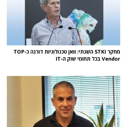
מחקר STKI השנתי: וואן טכנולוגיות דורגה כ-TOP
Vendor בכל תחומי שוק ה-IT