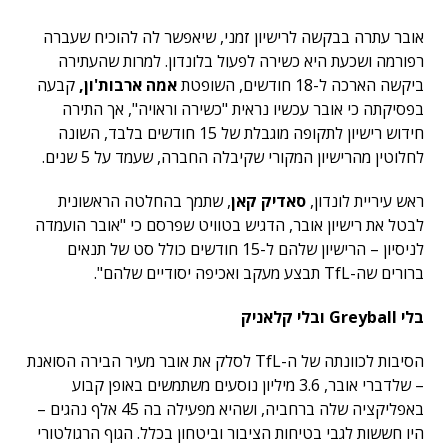
אובר עתרה בבקשה לרישיון זמני, שיאפשר לה להוכיח שעברה
רפורמה ושכעת היא כשירה לפעול בלונדון. למרות שהעתירה
ביקשה הארכה ל-18 חודשים, השופטת
אמה ארבות'ון,
קבעה
בפסיקתה כי אובר עכשיו נראית "כשירה וראויה", אך התירה
חידוש רישיון לתקופה מוגבלת של 15 חודשים בלבד, השונה
לחלוטין מהרישיון המקורי שקיבלה החברה, שעמד על 5 שנים.
ראש עיריית לונדון,
סאדיק קאן
, שתמך בהחלטה הראשונית
לבטל את רישיון אובר, הדגיש בטוויט שפרסם כי "אובר הועמדה
לניסיון – הרישיון שלהם ל-15 חודשים כולל סט של תנאים
ברורים שה-TfL תבצע מעקב ואכיפה יסודיים שלהם".
בלי Greyball ובלי קלאניק
הסיבות לכוונתה של ה-TfL לסלק את אובר מעיר הבירה הסואנת
– שלדברי אובר, 3.6 מיליון נוסעים משתמשים באופן קבוע
באפליקציה שלה ברחביה, ושהיא מפעילה בה 45 אלף נהגים –
היו חששות לגבי בטיחות הציבור וביטחון בכלל. הגוף הרגולטורי