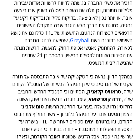
הזכיר את כשלי החברה בגישתה לדיווח לרשויות אודות עבירות
פליליות חמורות, וכן תלה את האשם לפסילה באופן שבו ביצעה
אובר, או יותר נכון לא ביצעה, בדיקות פליליות ובדיקות רקע על
נהגיה, כמו גם את הדרך הלא הוגנת שבה התקבלו האישורים
הרפואיים לכשירות הנהגים. החששות של TfL כללו גם את נושא
השימוש בתוכנה בשם
Greyball
, שסייעה לנהגי החברה
לכאורה, להתחמק מאנשי אכיפת החוק. למעשה, הרשות מנתה
את הסיבות השונות לפסילת הרישיון במסמך בן 21 עמודים
שהגישה לבית המשפט.
במהלך הדיון, נראה כי הטקטיקה של אובר התבססה על חזרה
עקבית של הנרטיב כי עידן הניהול הבעייתי של המנכ"ל הקודם
שלה,
טראוויס קלאניק
, הסתיים וכי המנכ"ל החדש והחביב
שלה,
דרה קוסרשאהי
, עיצב חברה חדשה ואחראית, השונה
לחלוטין מזו שפעלה בעיר עד החלטת הרשות.
טום אלביג'
,
האמון מטעם אובר על הניהול בלונדון – אשר החליף את הבוס
הקודם,
ג'ו ברטרם
, ימים ספורים לאחר שה-TfL בישרה על
הפסקת הפעילות המתוכננת – הודה בבירור כי הגיע לאובר
שרישיונה ייפסל, אבל הדגיש שכוונתו לאובר הקודמת, ולא לזו