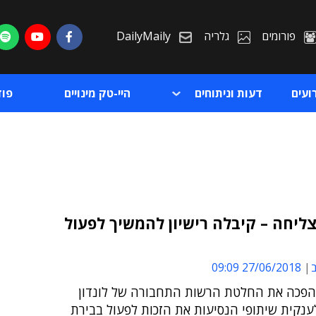
פורומים
גלריה
DailyMaily
ועים
דעות וניתוחים
היי-טק מינויים
פו
ליחה – קיבלה רישיון להמשיך לפעול
ת
ב
27/06/2018 09:09
ת
פכה את החלטת הרשות התחבורה של לונדון
נקית שיתופי הנסיעות את הזכות לפעול בבירת