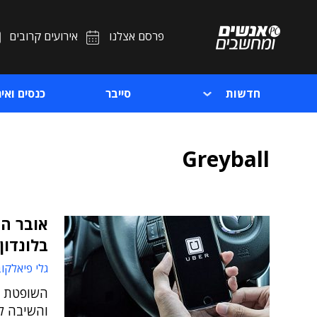
פרסם אצלנו
אירועים קרובים
חדשות
סייבר
כנסים ואיר
Greyball
אובר הצ
בלונדון
גלי פיאלקו
השופטת ה
והשיבה לע