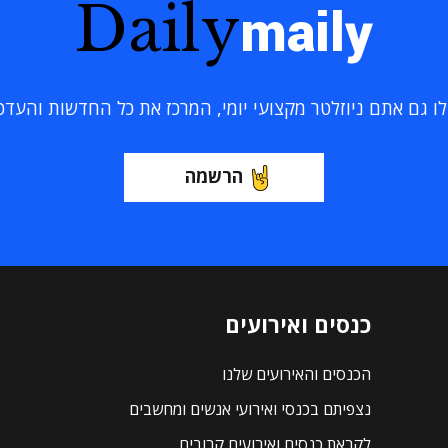
Daily
maily
 גם אתם ניוזלטר מקצועי יומי, המרכז את כל החדשות והעדכוני
הרשמה
כנסים ואירועים
הכנסים והאירועים שלנו
נצפיתם בכנסי ואירועי אנשים ומחשבים
לקראת כנסים ואירועים קרובים