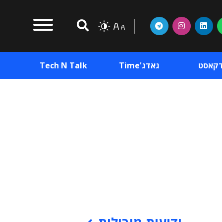
דקאסט
גאדג'Time
Tech N Talk
וכן פרסומי
תוכן פרסומי
וכן פרסומי