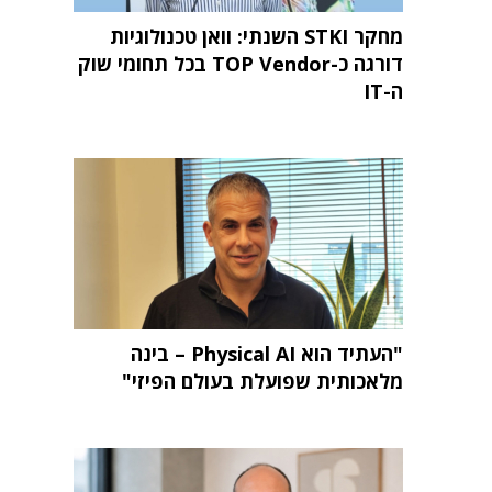
מחקר STKI השנתי: וואן טכנולוגיות
דורגה כ-TOP Vendor בכל תחומי שוק
ה-IT
"העתיד הוא Physical AI – בינה
מלאכותית שפועלת בעולם הפיזי"