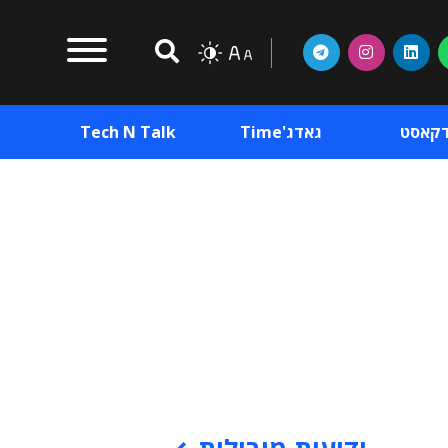
דקאסט
גאדג'Time
Tech N Talk
וכן פרסומי
תוכן פרסומי
וכן פרסומי