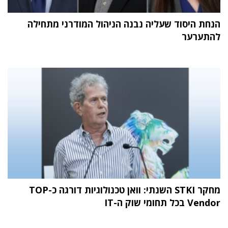
הנחת היסוד שעליה נבנה הניהול המודרני מתחילה
להתערער
מחקר STKI השנתי: וואן טכנולוגיות דורגה כ-TOP
Vendor בכל תחומי שוק ה-IT