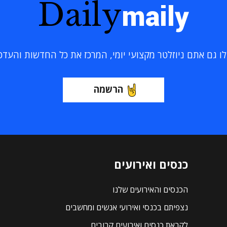
Daily
maily
 גם אתם ניוזלטר מקצועי יומי, המרכז את כל החדשות והעדכוני
הרשמה
כנסים ואירועים
הכנסים והאירועים שלנו
נצפיתם בכנסי ואירועי אנשים ומחשבים
לקראת כנסים ואירועים קרובים