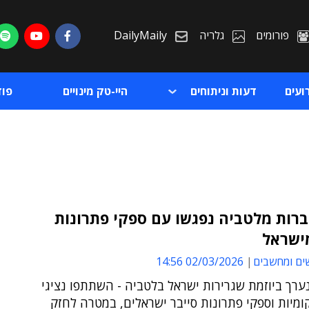
פורומים
גלריה
DailyMaily
ועים
דעות וניתוחים
היי-טק מינויים
פו
ברות מלטביה נפגשו עם ספקי פתרונות
מישראל
ת
ים ומחשבים
02/03/2026 14:56
ת
ערך ביוזמת שגרירות ישראל בלטביה - השתתפו נציגי
מיות וספקי פתרונות סייבר ישראלים, במטרה לחזק