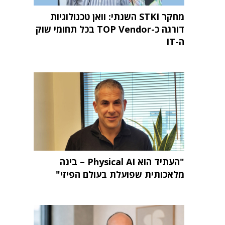
מחקר STKI השנתי: וואן טכנולוגיות
דורגה כ-TOP Vendor בכל תחומי שוק
ה-IT
"העתיד הוא Physical AI – בינה
מלאכותית שפועלת בעולם הפיזי"