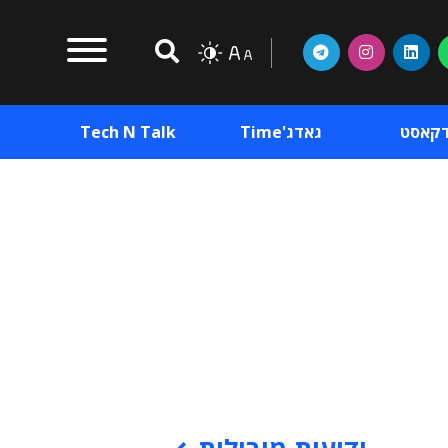
דקאסט
גאדג'Time
Tech N Talk
וכן פרסומי
תוכן פרסומי
וכן פרסומי