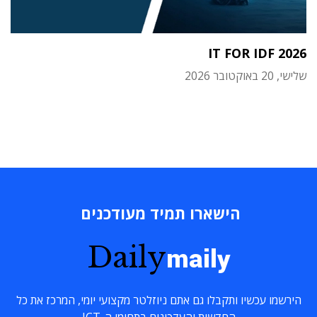
IT FOR IDF 2026
שלישי, 20 באוקטובר 2026
הישארו תמיד מעודכנים
Daily
maily
הירשמו עכשיו ותקבלו גם אתם ניוזלטר מקצועי יומי, המרכז את כל