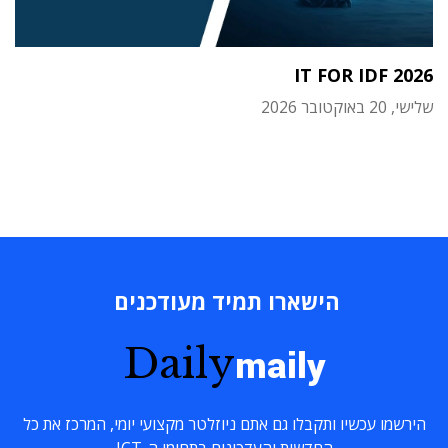
IT FOR IDF 2026
שלישי, 20 באוקטובר 2026
הישארו תמיד מעודכנים
Daily
maily
הירשמו עכשיו ותקבלו גם אתם ניוזלטר מקצועי יומי, המרכז את כל