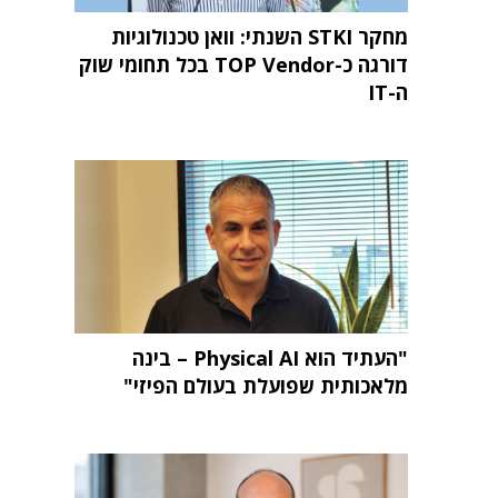
מחקר STKI השנתי: וואן טכנולוגיות
דורגה כ-TOP Vendor בכל תחומי שוק
ה-IT
"העתיד הוא Physical AI – בינה
מלאכותית שפועלת בעולם הפיזי"