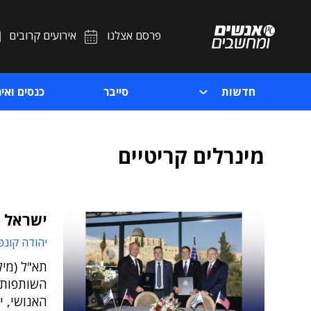
פרסם אצלנו
אירועים קרובים
חדשות
סייבר
כנסים ואיר
מינרלים קריטיים
ישראל ו
יהודה קונפ
תא"ל (מיל
השותפות 
האנושי, 