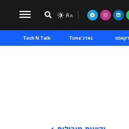
דקאסט
גאדג'Time
Tech N Talk
וכן פרסומי
תוכן פרסומי
וכן פרסומי