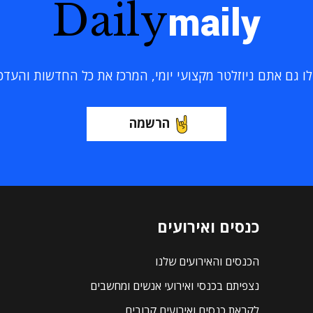
Daily
maily
 גם אתם ניוזלטר מקצועי יומי, המרכז את כל החדשות והעדכוני
הרשמה
כנסים ואירועים
הכנסים והאירועים שלנו
נצפיתם בכנסי ואירועי אנשים ומחשבים
לקראת כנסים ואירועים קרובים