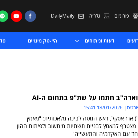
פורומים
גלריה
DailyMaily
ועים
דעות וניתוחים
היי-טק מינויים
פו
ארה"ב חתמו על שת"פ בתחום ה-AI
ורטס
18/01/2026 15:41
ת
) ארז אסקל, ראש המטה לבינה מלאכותית: "מאמץ
ת
מצטרף למאמץ לבניית תשתיות מיחשוב ולפיתוח ההון
יחד עם האקדמיה והתעשייה"