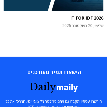
IT FOR IDF 2026
שלישי, 20 באוקטובר 2026
הישארו תמיד מעודכנים
Daily
maily
הירשמו עכשיו ותקבלו גם אתם ניוזלטר מקצועי יומי, המרכז את כל