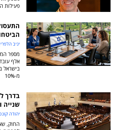
פעילות ה
התעסוק
הביטחוני
יניב הלפרין
אלף עובד
מ-10%
בדרך לא
שנייה ו
יהודה קונפ
החוק, שא