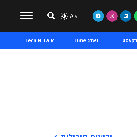
דקאסט
גאדג'Time
Tech N Talk
וכן פרסומי
תוכן פרסומי
וכן פרסומי