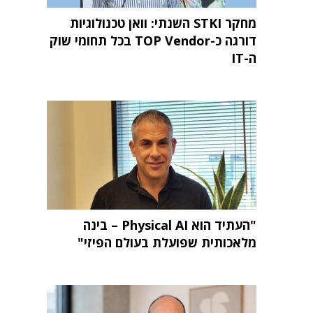
מחקר STKI השנתי: וואן טכנולוגיות
דורגה כ-TOP Vendor בכל תחומי שוק
ה-IT
"העתיד הוא Physical AI – בינה
מלאכותית שפועלת בעולם הפיזי"