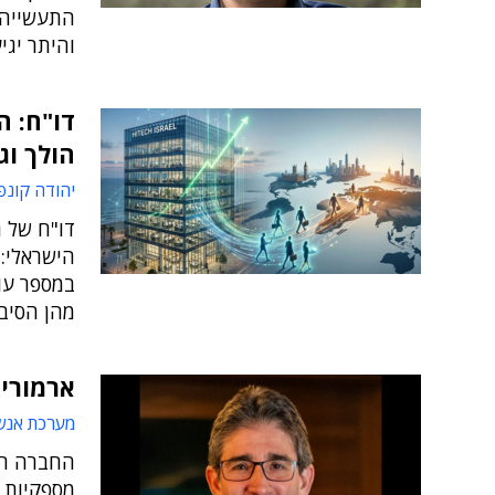
והיתר יגי
דו"ח: ה
הולך וג
יהודה קונפ
דו"ח של 
הישראלי: 
במספר עוב
מהן הסיבו
ארמורי 
מערכת אנש
החברה חת
מספקיות 