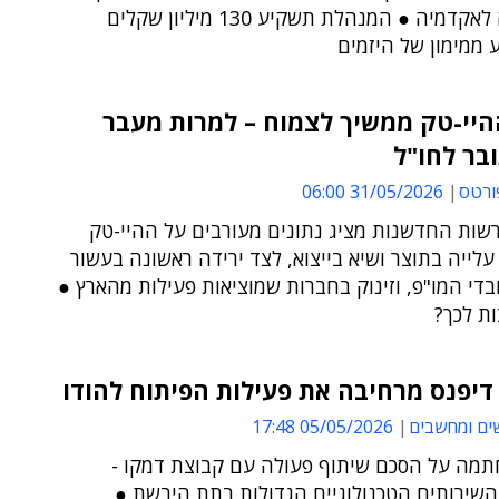
התעשייה לאקדמיה ● המנהלת תשקיע 130 מיליון שקלים
ע ממימון של היזמים
היי-טק ממשיך לצמוח – למרות מעבר
ובר לחו"ל
ורטס
31/05/2026 06:00
רשות החדשנות מציג נתונים מעורבים על ההיי-טק
עלייה בתוצר ושיא בייצוא, לצד ירידה ראשונה בעשור
די המו"פ, וזינוק בחברות שמוציאות פעילות מהארץ ●
ת לכך?
דיפנס מרחיבה את פעילות הפיתוח להודו
ים ומחשבים
05/05/2026 17:48
מה על הסכם שיתוף פעולה עם קבוצת דמקו -
השירותים הטכנולוגיים הגדולות בתת היבשת ●