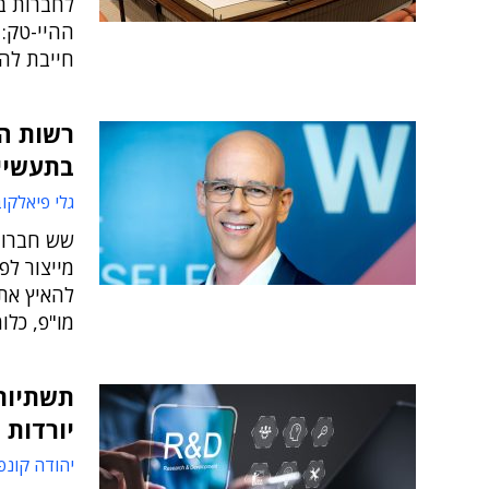
לחברות בה
ההיי-טק: 
חייבת להצ
בתעשיי
גלי פיאלקו
שש חברות
מייצור לפ
להאיץ את
מו"פ, כלו
תשתיות
יורדות 
יהודה קונפ