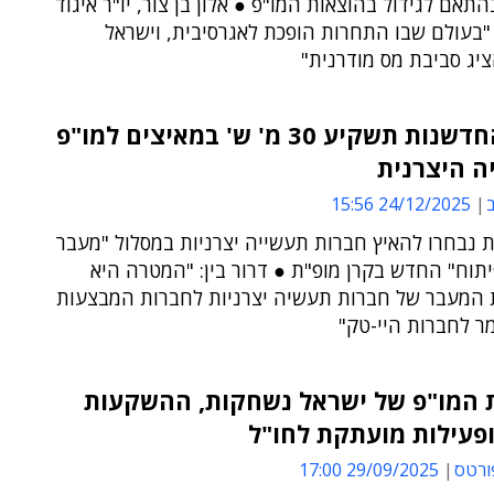
תאם לגידול בהוצאות המו"פ ● אלון בן צור, יו"ר איגוד
"בעולם שבו התחרות הופכת לאגרסיבית, וישראל
יג סביבת מס מודרנית"
רשות החדשנות תשקיע 30 מ' ש' במאיצים למו"פ
ה היצרנית
ב
24/12/2025 15:56
 נבחרו להאיץ חברות תעשייה יצרניות במסלול "מעבר
יתוח" החדש בקרן מופ"ת ● דרור בין: "המטרה היא
 המעבר של חברות תעשיה יצרניות לחברות המבצעות
מר לחברות היי-טק"
 המו"פ של ישראל נשחקות, ההשקעות
ופעילות מועתקת לחו"ל
ורטס
29/09/2025 17:00