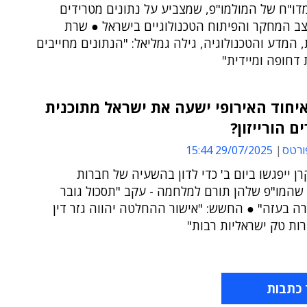
דו"ח של המולמו"פ, שמצביע על נתונים מטרידים
ב המחקר והפיתוח הטכנולוגיים בישראל ● שרת
המדע והטכנולוגיה, גילה גמליאל: "הנתונים מחייבים
דחופה ומיידית"
חוד האירופי ישעה את ישראל מתוכנית
 הורייזון?
ורטס
29/07/2025 15:44
ן ייפגשו ביום ב' כדי לדון בהשעיה של חברות
 שהמו"פ שלהן תורם למלחמה - עקב "תסכול גובר
ה בעזה" ● החשש: "אישור ההחלטה יהווה גזר דין
ות טק ישראליות רבות"
 כתבות