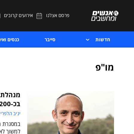
פרסם אצלנו
אירועים קרובים
חדשות
סייבר
כנסים ואיר
מו"פ
מנהלת 
בכ-200 מיליון שקלים
יניב הלפרין
במסגרת ה
למשוך לאז