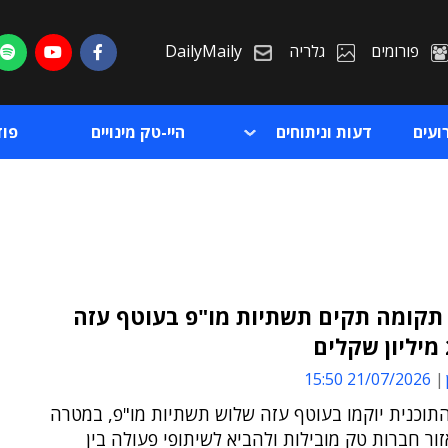
פורומים
גלריה
DailyMaily
ועים
דעות וניתוחים
היי-טק מינויים
פו
תקומה תקים תשתיות מו"פ בעוטף עזה
ת
21/07/2026 15:50
ת
תוכנית יוקמו בעוטף עזה שלוש תשתיות מו"פ, במטרה
ור חברות טק מובילות ולהביא לשיתופי פעולה בין