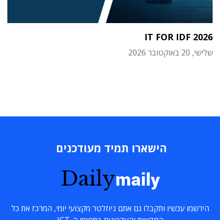
IT FOR IDF 2026
שלישי, 20 באוקטובר 2026
הישארו תמיד מעודכנים
Daily
maily
הירשמו עכשיו ותקבלו גם אתם ניוזלטר מקצועי יומי, המרכז את כל