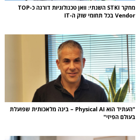
מחקר STKI השנתי: וואן טכנולוגיות דורגה כ-TOP
Vendor בכל תחומי שוק ה-IT
"העתיד הוא Physical AI – בינה מלאכותית שפועלת
בעולם הפיזי"