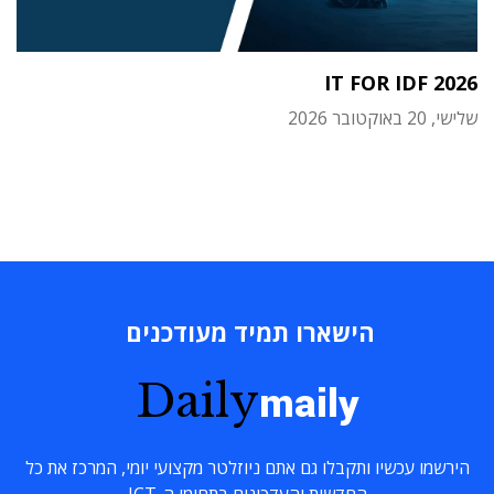
IT FOR IDF 2026
שלישי, 20 באוקטובר 2026
הישארו תמיד מעודכנים
Daily
maily
הירשמו עכשיו ותקבלו גם אתם ניוזלטר מקצועי יומי, המרכז את כל