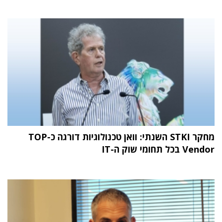
מחקר STKI השנתי: וואן טכנולוגיות דורגה כ-TOP
Vendor בכל תחומי שוק ה-IT