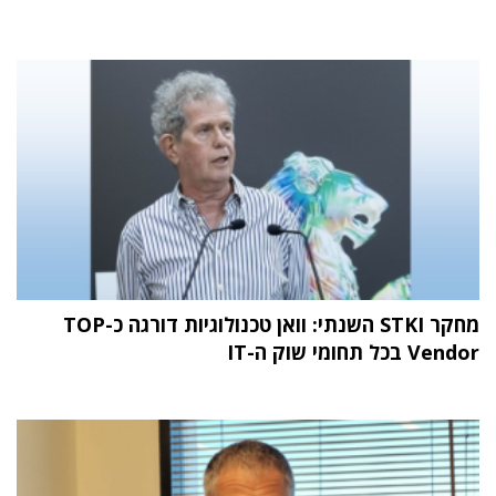
מחקר STKI השנתי: וואן טכנולוגיות דורגה כ-TOP
Vendor בכל תחומי שוק ה-IT