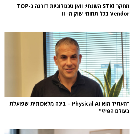
מחקר STKI השנתי: וואן טכנולוגיות דורגה כ-TOP
Vendor בכל תחומי שוק ה-IT
"העתיד הוא Physical AI – בינה מלאכותית שפועלת
בעולם הפיזי"