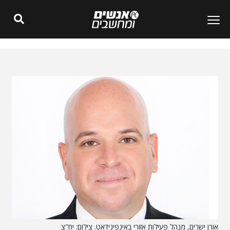
אורן ישרים, מנהל פעילות אזורי באינפינידאט. צילום: יח"צ