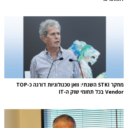
מחקר STKI השנתי: וואן טכנולוגיות דורגה כ-TOP
Vendor בכל תחומי שוק ה-IT