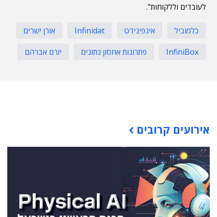
לעובדים וללקוחות".
כלמוביל
אינפינידט
Infinidat
אורן ישרים
InfiniBox
פתרונות אחסון נתונים
יורם אברהם
תוכן פרסומי
אירועים קרובים