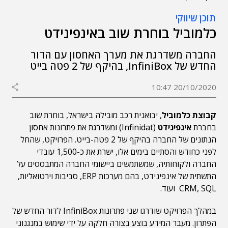
תוכן שיווקי
כלמוביל בוחרת שוב באינפינידט
החברה משדרגת את מערך האחסון עם הדור
החדש של InfiniBox, בהיקף של 2 פטה בייט
20/10/2020 10:47
קבוצת כלמוביל
, יבואנית רכב מובילה בישראל, בוחרת שוב
בחברת
אינפינידט
(Infinidat) ומשדרגת את פתרונות אחסון
הנתונים של החברה בהיקף של 2 פטה-בייט. הפרויקט, שהחל
לפני כחודש והסתיים בימים אלו, ישרת את כ-1,500 עובדי
החברה ולקוחותיה, שמשתמשים ביישומי החברה המתבססים על
התשתית של אינפינידט, בהם מערכות ERP, סביבות וירטואליות,
CRM, SQL ועוד.
במהלך הפרויקט שודרגו שני פתרונות InfiniBox לדור החדש של
הפתרון. מעבר המידע בוצע בצורה חלקה על ידי שימוש במנגנוני