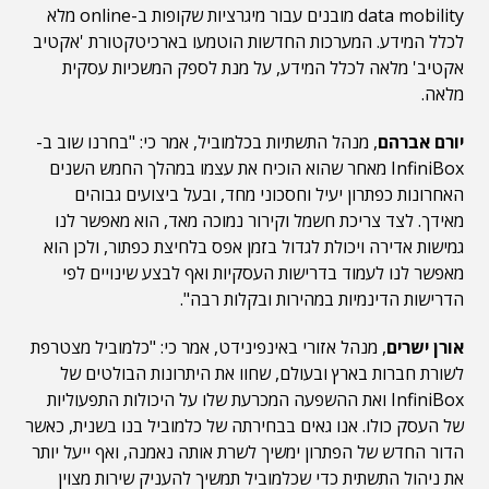
data mobility מובנים עבור מיגרציות שקופות ב-online מלא
לכלל המידע. המערכות החדשות הוטמעו בארכיטקטורת 'אקטיב
אקטיב' מלאה לכלל המידע, על מנת לספק המשכיות עסקית
מלאה.
יורם אברהם
, מנהל התשתיות בכלמוביל, אמר כי: "בחרנו שוב ב-
InfiniBox מאחר שהוא הוכיח את עצמו במהלך החמש השנים
האחרונות כפתרון יעיל וחסכוני מחד, ובעל ביצועים גבוהים
מאידך. לצד צריכת חשמל וקירור נמוכה מאד, הוא מאפשר לנו
גמישות אדירה ויכולת לגדול בזמן אפס בלחיצת כפתור, ולכן הוא
מאפשר לנו לעמוד בדרישות העסקיות ואף לבצע שינויים לפי
הדרישות הדינמיות במהירות ובקלות רבה".
אורן ישרים
, מנהל אזורי באינפינידט, אמר כי: "כלמוביל מצטרפת
לשורת חברות בארץ ובעולם, שחוו את היתרונות הבולטים של
InfiniBox ואת ההשפעה המכרעת שלו על היכולות התפעוליות
של העסק כולו. אנו גאים בבחירתה של כלמוביל בנו בשנית, כאשר
הדור החדש של הפתרון ימשיך לשרת אותה נאמנה, ואף ייעל יותר
את ניהול התשתית כדי שכלמוביל תמשיך להעניק שירות מצוין