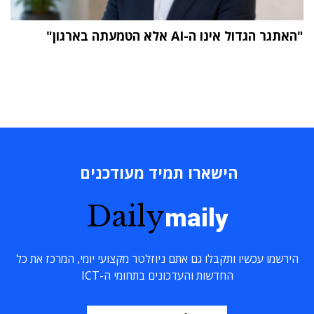
"האתגר הגדול אינו ה-AI אלא הטמעתה בארגון"
הישארו תמיד מעודכנים
Daily
maily
הירשמו עכשיו ותקבלו גם אתם ניוזלטר מקצועי יומי, המרכז את כל
החדשות והעדכונים בתחומי ה-ICT