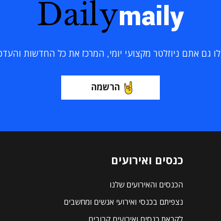
Daily
maily
 גם אתם ניוזלטר מקצועי יומי, המרכז את כל החדשות והעדכוני
הרשמה
כנסים ואירועים
הכנסים והאירועים שלנו
נצפיתם בכנסי ואירועי אנשים ומחשבים
לקראת כנסים ואירועים קרובים