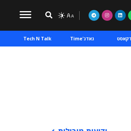
דקאסט
גאדג'Time
Tech N Talk
וכן פרסומי
תוכן פרסומי
וכן פרסומי