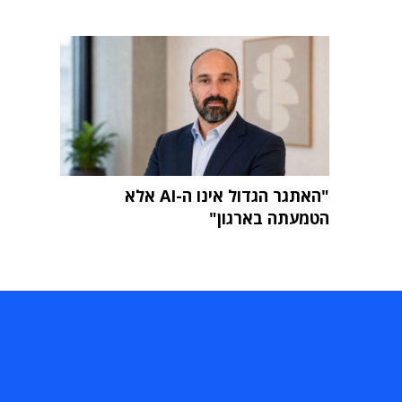
"האתגר הגדול אינו ה-AI אלא
הטמעתה בארגון"