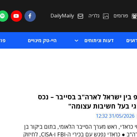
פורומים
גלריה
DailyMaily
ועים
דעות וניתוחים
היי-טק מינויים
פו
בין ישראל לארה"ב בסייבר – נכס
י בעל חשיבות עצומה"
ת
31/05/2026 12:32
ת
סי כראדי, ראש מערך הסייבר הלאומי, בתום ביקור בן
שבוע בארה"ב ● כראדי נפגש עם בכירי ה-FBI ו-CISA, לחיזוק