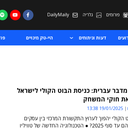
פורומים
גלריה
DailyMaily
ועים
דעות וניתוחים
היי-טק מינויים
פו
דבר עברית: כניסת הבוט הקולי לישראל
ת חוקי המשחק
ת
19/01/2025 13:38
ת
הקולי יהפוך לערוץ התקשורת המרכזי בין עסקים
ללקוחותיהם עד סוף 2025? ● הטכנולוגיה החדשה של טוויליו