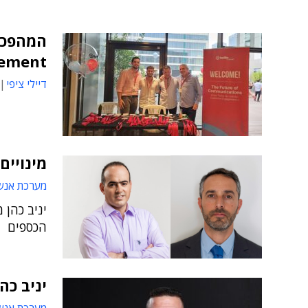
ement
דיילי ציפי
מינויים
מערכת אנש
יניב כהן 
הכספים
יניב כה