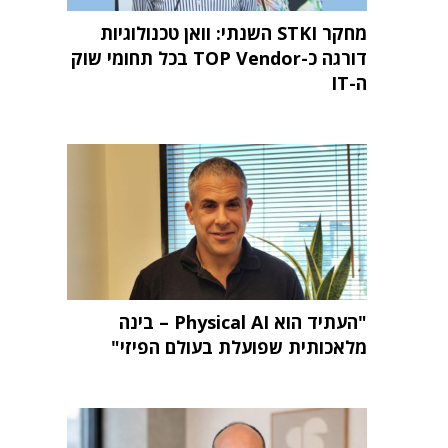
מחקר STKI השנתי: וואן טכנולוגיות
דורגה כ-TOP Vendor בכל תחומי שוק
ה-IT
"העתיד הוא Physical AI – בינה
מלאכותית שפועלת בעולם הפיזי"