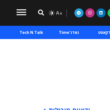
דקאסט
גאדג'Time
Tech N Talk
וכן פרסומי
תוכן פרסומי
וכן פרסומי