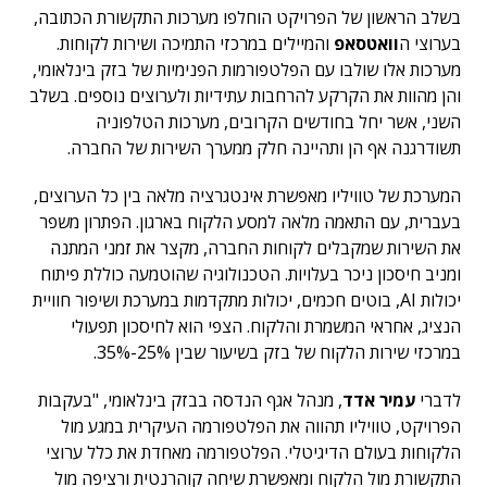
בשלב הראשון של הפרויקט הוחלפו מערכות התקשורת הכתובה,
בערוצי ה
וואטסאפ
והמיילים במרכזי התמיכה ושירות לקוחות.
מערכות אלו שולבו עם הפלטפורמות הפנימיות של בזק בינלאומי,
והן מהוות את הקרקע להרחבות עתידיות ולערוצים נוספים. בשלב
השני, אשר יחל בחודשים הקרובים, מערכות הטלפוניה
תשודרגנה אף הן ותהיינה חלק ממערך השירות של החברה.
המערכת של טוויליו מאפשרת אינטגרציה מלאה בין כל הערוצים,
בעברית, עם התאמה מלאה למסע הלקוח בארגון. הפתרון משפר
את השירות שמקבלים לקוחות החברה, מקצר את זמני המתנה
ומניב חיסכון ניכר בעלויות. הטכנולוגיה שהוטמעה כוללת פיתוח
יכולות AI, בוטים חכמים, יכולות מתקדמות במערכת ושיפור חוויית
הנציג, אחראי המשמרת והלקוח. הצפי הוא לחיסכון תפעולי
במרכזי שירות הלקוח של בזק בשיעור שבין 25%-35%.
לדברי
עמיר אדד
, מנהל אגף הנדסה בבזק בינלאומי, "בעקבות
הפרויקט, טוויליו תהווה את הפלטפורמה העיקרית במגע מול
הלקוחות בעולם הדיגיטלי. הפלטפורמה מאחדת את כלל ערוצי
התקשורת מול הלקוח ומאפשרת שיחה קוהרנטית ורציפה מול