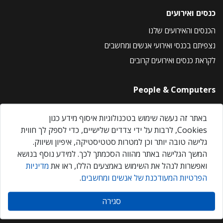
כנסים ואירועים
הכנסים והאירועים שלנו
נצפיתם בכנסי ואירועי אנשים ומחשבים
לקראת כנסים ואירועים קרובים
People & Computers
About Us
באתר זה נעשה שימוש בטכנולוגיות איסוף מידע כגון
Privacy Policy
Cookies, לרבות על ידי צדדים שלישיים, כדי לספק לך חווית
Contact Us
גלישה טובה יותר וכן למטרות סטטיסטיקה, איפיון ושיווק.
Our Events
המשך הגלישה באתר מהווה הסכמתך לכך. למידע נוסף בנושא
ואפשרות לנהל את השימוש באמצעים הללו, ראו את
מדיניות
הפרטיות המעודכנת של אנשים ומחשבים
.
אנשים ומחשבים © 2026 – כל הזכויות שמורות
סגירה
Created by