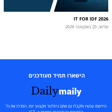
IT FOR IDF 2026
שלישי, 20 באוקטובר 2026
הישארו תמיד מעודכנים
Daily
maily
הירשמו עכשיו ותקבלו גם אתם ניוזלטר מקצועי יומי, המרכז את כל