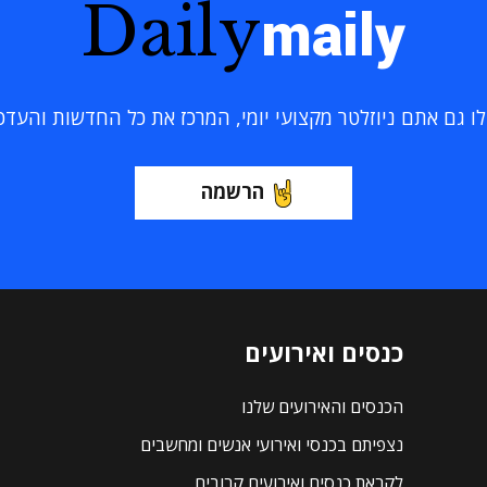
Daily
maily
 גם אתם ניוזלטר מקצועי יומי, המרכז את כל החדשות והעדכוני
הרשמה
כנסים ואירועים
הכנסים והאירועים שלנו
נצפיתם בכנסי ואירועי אנשים ומחשבים
לקראת כנסים ואירועים קרובים