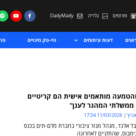
פורומים
גלריה
DailyMaily
ועים
דעות וניתוחים
היי-טק מינויים
פו
והטמעה מותאמים אישית הם קריטיים
ממשלתי המהגר לענן"
ת
ביץ'
11/03/2026 17:34
ת
בל אלגד, מנהל מגזר ציבורי בחברת מלם-תים בכנס