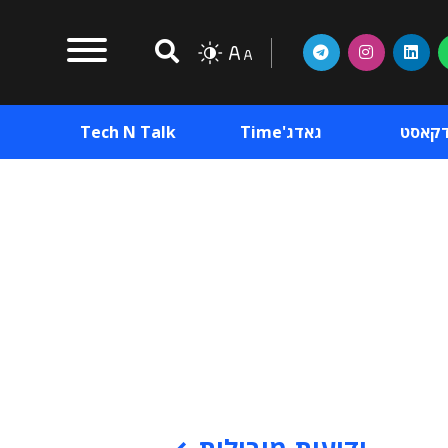
דקאסט
גאדג'Time
Tech N Talk
וכן פרסומי
תוכן פרסומי
וכן פרסומי