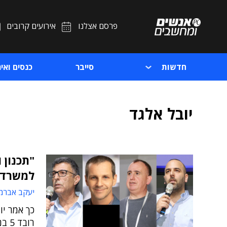
פרסם אצלנו
אירועים קרובים
חדשות
סייבר
כנסים ואיר
יובל אלגד
"תכנון 
למשרד 
יעקב אברמו
כך אמר יו
רובד 5 בנימבוס, שהתקיים לאחרונה