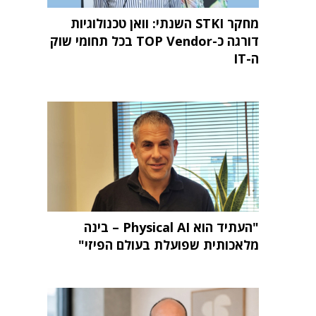
מחקר STKI השנתי: וואן טכנולוגיות
דורגה כ-TOP Vendor בכל תחומי שוק
ה-IT
"העתיד הוא Physical AI – בינה
מלאכותית שפועלת בעולם הפיזי"