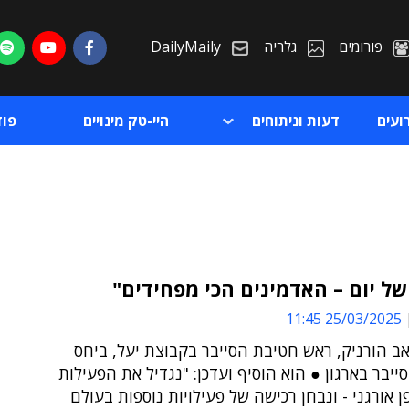
פורומים
גלריה
DailyMaily
ועים
דעות וניתוחים
היי-טק מינויים
פו
של יום – האדמינים הכי מפחידים"
25/03/2025 11:45
ת
אב הורניק, ראש חטיבת הסייבר בקבוצת יעל, ביחס
ת
ייבר בארגון ● הוא הוסיף ועדכן: "נגדיל את הפעילות
ן אורגני - ונבחן רכישה של פעילויות נוספות בעולם