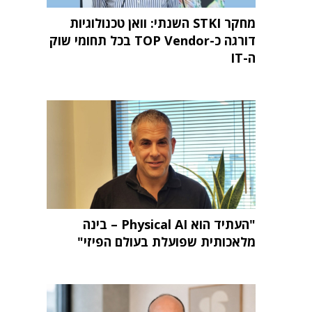
מחקר STKI השנתי: וואן טכנולוגיות
דורגה כ-TOP Vendor בכל תחומי שוק
ה-IT
"העתיד הוא Physical AI – בינה
מלאכותית שפועלת בעולם הפיזי"