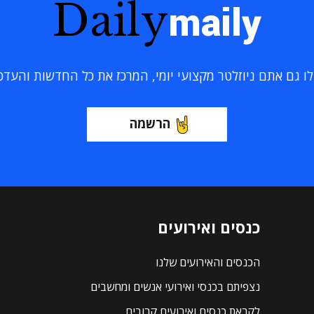
Daily
maily
 גם אתם ניוזלטר מקצועי יומי, המרכז את כל החדשות והעדכוני
הרשמה
כנסים ואירועים
הכנסים והאירועים שלנו
נצפיתם בכנסי ואירועי אנשים ומחשבים
לקראת כנסים ואירועים קרובים