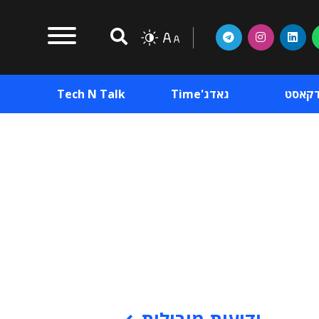
דקאסט
גאדג'Time
Tech N Talk
וכן פרסומי
תוכן פרסומי
וכן פרסומי