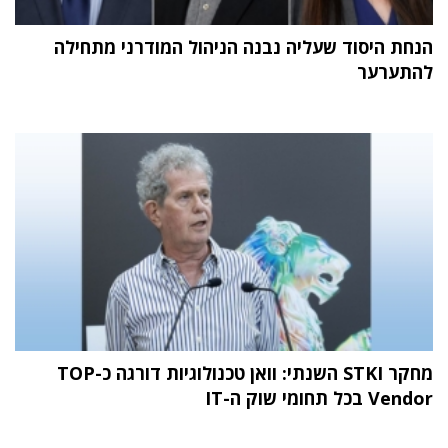
הנחת היסוד שעליה נבנה הניהול המודרני מתחילה
להתערער
מחקר STKI השנתי: וואן טכנולוגיות דורגה כ-TOP
Vendor בכל תחומי שוק ה-IT