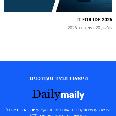
IT FOR IDF 2026
שלישי, 20 באוקטובר 2026
הישארו תמיד מעודכנים
Daily
maily
הירשמו עכשיו ותקבלו גם אתם ניוזלטר מקצועי יומי, המרכז את כל