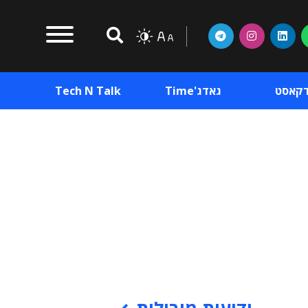
דקאסט
גאדג'Time
Tech N Talk
וכן פרסומי
תוכן פרסומי
וכן פרסומי