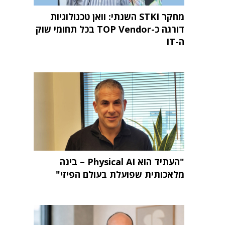
מחקר STKI השנתי: וואן טכנולוגיות
דורגה כ-TOP Vendor בכל תחומי שוק
ה-IT
"העתיד הוא Physical AI – בינה
מלאכותית שפועלת בעולם הפיזי"