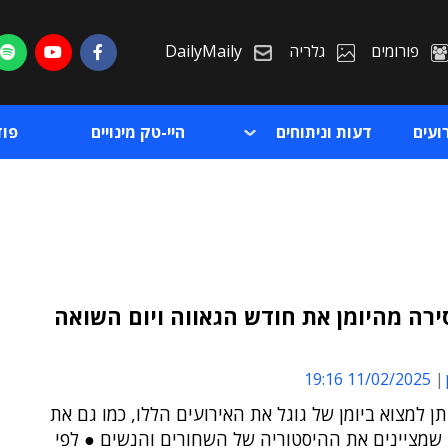
פורומים
גלריה
DailyMaily
ועים
דעות וניתוחים
היי-טק מינויים
פו
ירה מהיומן את חודש הגאווה ויום השואה
ת
11/02/2025 19:16
ת
תן למצוא ביומן של גוגל את האירועים הללו, כמו גם את
שמציינים את ההיסטוריה של השחורים והנשים ● לפי