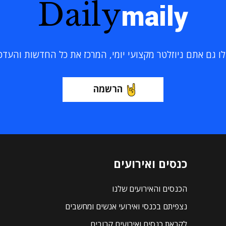
Daily
maily
 גם אתם ניוזלטר מקצועי יומי, המרכז את כל החדשות והעדכוני
הרשמה
כנסים ואירועים
הכנסים והאירועים שלנו
נצפיתם בכנסי ואירועי אנשים ומחשבים
לקראת כנסים ואירועים קרובים