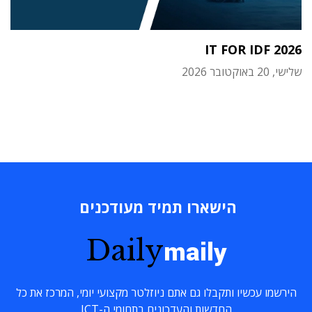
IT FOR IDF 2026
שלישי, 20 באוקטובר 2026
הישארו תמיד מעודכנים
Daily
maily
הירשמו עכשיו ותקבלו גם אתם ניוזלטר מקצועי יומי, המרכז את כל
החדשות והעדכונים בתחומי ה-ICT