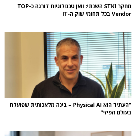
מחקר STKI השנתי: וואן טכנולוגיות דורגה כ-TOP
Vendor בכל תחומי שוק ה-IT
"העתיד הוא Physical AI – בינה מלאכותית שפועלת
בעולם הפיזי"