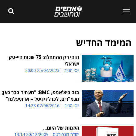
המימד החדיש
וזוהי רק ההתחלה: 75 שנות היי-טק
ישראלי
יוסי הטוני
25/04/2023 20:00
בוב ביצ'אמפ, BMC: "העתיד כבר כאן;
מנמ"רים, לכו לדיגיטל – או תיעלמו"
יוסי הטוני
07/06/2016 14:28
היזמות של היום…
יהודה קונפורטס
20/12/2009 13:14