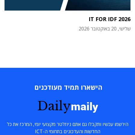
IT FOR IDF 2026
שלישי, 20 באוקטובר 2026
הישארו תמיד מעודכנים
Daily
maily
הירשמו עכשיו ותקבלו גם אתם ניוזלטר מקצועי יומי, המרכז את כל
החדשות והעדכונים בתחומי ה-ICT