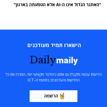
"האתגר הגדול אינו ה-AI אלא הטמעתה בארגון"
הישארו תמיד מעודכנים
Daily
maily
הירשמו עכשיו ותקבלו גם אתם ניוזלטר מקצועי יומי, המרכז את כל
החדשות והעדכונים בתחומי ה-ICT
הרשמה