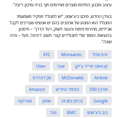
עיצוב ותכנון; החלפת מוצרים ושירותים תוך בניה ומיכון; ריצה".
בעידן החדש, סיכם ביצ'אמפ, "יש למנמ"ר תפקיד משמעותי.
המנמ"ר הוא המנוע של ארגונים בהם יש אנשים שצריכים לקבל
אג'יליות, מהירות פיתוח והגעה לשוק, ו'על הדרך' – חיסכון
בהוצאות. המסר שלי למנמ"רים קצר: חשוב דיגיטל, פעל – והיה
שונה".
יורם אלול
Monsanto
KFC
קנטאקי פרייד צ'יקן
אובר
Uber
Airbnb
McDonalds
מק'דונלדס
פורצ'ן 500
המימד החדיש
Amazon
Google
בנימין נתניהו
אמזון
מטריקס
בוב ביצ'אמפ
BMC
גוגל