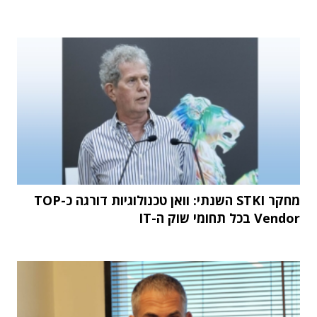
מחקר STKI השנתי: וואן טכנולוגיות דורגה כ-TOP
Vendor בכל תחומי שוק ה-IT