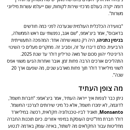
דומה יקרה בעולם מרכזי שירות לקוחות, שם ייעלמו עשרות מיליוני
משרות".
"בוועידה הכלכלית העולמית שנערכה לפני כמה חודשים
בדאבוס", אמר ביצ'אמפ, "שם אגב, נפגשתי עם ראש הממשלה,
בנימין נתניהו
, היה רק נושא שיחה אחד: המהפכה התעשייתית
הרביעית. כולם דיברו על זה, וסביב זה. מחקרים מעלים כי השינוי
הדיגיטלי יהוון סכום של מאה טריליון דולר עד שנת 2025.
התהליכים אורכים הרבה פחות זמן. אובר ואחרות הגיעו משווי אפס
לשווי מיליארד דולר תוך פחות מארבע שנים, מה שפעם ארך 20
שנה".
מה צופן העתיד
ניתן כבר לצפות איך ייראה העתיד, אמר ביצ'אמפ: "חברות חשמל,
לדוגמה, לא ימכרו חשמל, אלא כל מיני שירותים לצרכני החשמל.
Monsanto
, תאגיד לביו-טכנולוגיה חקלאית, רכשה במיליארד
דולר חברת מזל"טים העוסקת במיפוי אזורים. כיום תוכנות החברה
מחליטות עבור החקלאים מה לשתול, באיזה עומק באדמה לנטוע