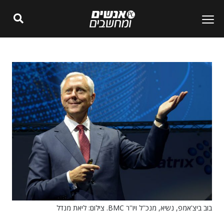
בוב ביצ'אמפ, נשיא, מנכ''ל ויו''ר BMC. צילום: ליאת מנדל