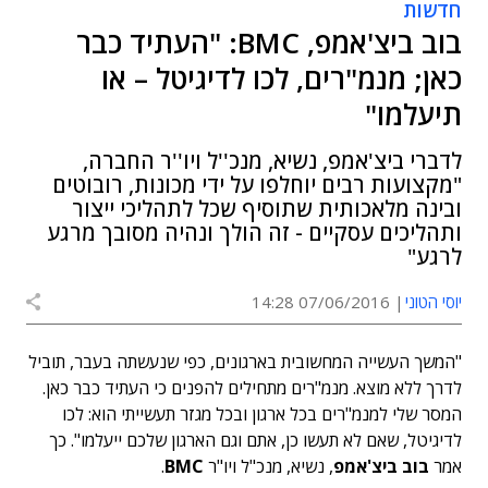
חדשות
בוב ביצ'אמפ, BMC: "העתיד כבר
כאן; מנמ"רים, לכו לדיגיטל – או
תיעלמו"
לדברי ביצ'אמפ, נשיא, מנכ''ל ויו''ר החברה,
"מקצועות רבים יוחלפו על ידי מכונות, רובוטים
ובינה מלאכותית שתוסיף שכל לתהליכי ייצור
ותהליכים עסקיים - זה הולך ונהיה מסובך מרגע
לרגע"
יוסי הטוני
07/06/2016 14:28
"המשך העשייה המחשובית בארגונים, כפי שנעשתה בעבר, תוביל
לדרך ללא מוצא. מנמ"רים מתחילים להפנים כי העתיד כבר כאן.
המסר שלי למנמ"רים בכל ארגון ובכל מגזר תעשייתי הוא: לכו
לדיגיטל, שאם לא תעשו כן, אתם וגם הארגון שלכם ייעלמו". כך
אמר
בוב ביצ'אמפ
, נשיא, מנכ"ל ויו"ר
BMC
.