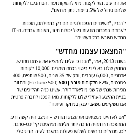
את הזרעים, מתי לקצור, מתי להשקות ועוד. הם הניבו ללקוחות
שלהם גידול של 5% בייצור, נתון מדהים".
לדבריו, "השינויים הטכנולוגיים הם רק בתחילתם, תוכנות
לעבודה במכרות מונעות בשל יכולות חיזוי, תאונות עבודה. ה-IT
החדש משבש בכל תעשייה".
"המצאנו עצמנו מחדש"
בשנת 2013, אמר, "הבנו כי עלינו להמציא את עצמנו מחדש.
החוזק שלנו בא לידי ביטוי בכמה מימדים: 10,000 לקוחות
ארגוניים, 6,000 עובדים, ותק של 35 שנים, 500 שותפים, 400
פטנטים, 82% מלקוחות
פורצ'ן 500
(Fortune 500) ומחזור
מכירות שנתי של שני מיליארד דולר. עשינו כמה תהליכים של
בניית ההיצע העתידי שלנו ללקוחות. מאז הפכנו לחברה פרטית
אנו משקיעים משאבי ענק במחקר ופיתוח".
"אם לא היינו ממציאים את עצמנו מחדש – המצב היה קשה ורע.
המהפכה הזו תהיה הרבה יותר אלימה ממהפכת קליינט-סרבר.
לכן, מנהלים נדרשים לשלוש פעולות במעבר לעידן הדיגיטלי: