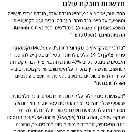
חדשנות חובקת עולם
החדשנות, אמר ביצ'מפ, "היא חובקת עולם, חובקת מגזרי תעשייה
ומשפיעה על חיינו בכל מימד, בעבודה ובבית. ענף הקמעונאות
מושפע מ
אמזון
(Amazon) וממזל"טים, המלונאות מ-
Airbnb
,
המוניות מ
אובר
(Uber), ועוד".
"בדרכי לפה קראתי כי
מקדונלד'ס
(McDonald's) ו
קנטאקי
פרייד צ'יקן
(KFC) הולכים להיות דיגיטיליים בסין. יש למהפכה זו
היבטים שונים. כך, כיום 47% מהמשרות בארצות הברית קשורות
למחשוב, מה שיקרין בהכרח על היעלמותם של מקצועות רבים –
פקידי הלוואות, מוכרים בחנויות, נהגי מוניות, יועצים פיננסיים
ואפילו מתכנתים".
"מקצועות רבים יוחלפו על ידי מכונות, רובוטים ובינה מלאכותית,
שתוסיף שכל לתהליכי ייצור ותהליכים עסקיים. זה הולך ונהיה
מסובך מרגע לרגע. פעם חשבנו כי תוכנות לא יכולות להביס
שחקני שחמט, והנה,
גוגל
(Google) פיתחה אפליקציה מבוססת
בינה מלאכותית, זו למדה לצפות מיליוני מהלכים. כך, התוכנה
ניצחה את אלוף העולם בחמישה מתוך שישה משחקים. תהליך