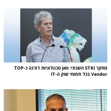
מחקר STKI השנתי: וואן טכנולוגיות דורגה כ-TOP
Vendor בכל תחומי שוק ה-IT