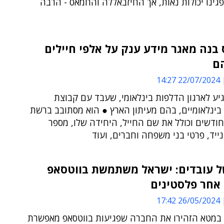
גינו יכולות נאות, אך החיזבאללה והחמאס - הרבה
נה מאגר מידע ענק על אלפי חיילים
הם
22/07/2024 14:27
יע לארגון הדלפות בינלאומי, שעבד עם קבוצת
בינלאומיים, בהם מעיתון הארץ ● הוא מסתובב ברשת
ודשים וכולל את שם החייל, היחידה שלו, מספר
ייד, פרטי בני משפחה וחברים, ועוד
 עובדים: ישראל משתמשת בווטסאפ
אחר פלסטינים
26/05/2024 17:42
במטא הזהירו את החברה שפגיעות בווטסאפ מאפשרת