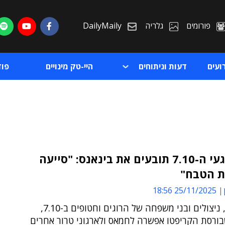
פורומים
גלריה
DailyMaily
ועים
דעות וניתוחים
היי-טק מינויים
פו
300 נפגעי ה-7.10 תובעים את בינאנס: "סייעה
ת הטבח"
ת
25/11/2025 18:56
ת
התובעים, ניצולים ובני משפחה של הרוגים וחטופים ב-7.10,
בורסת הקריפטו אפשרה לחמאס ולארגוני טרור אחרים