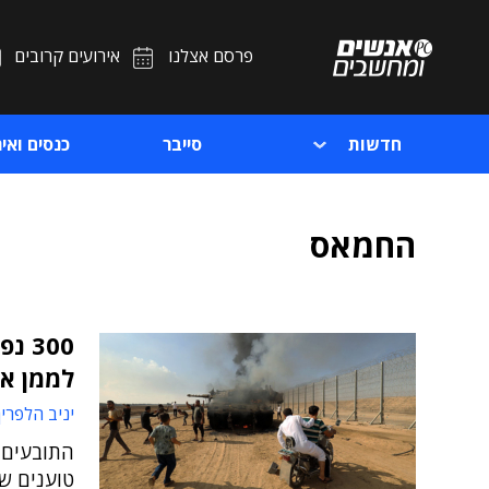
פרסם אצלנו
אירועים קרובים
חדשות
סייבר
כנסים ואיר
החמאס
לממן א
יניב הלפרין
טוענים ש