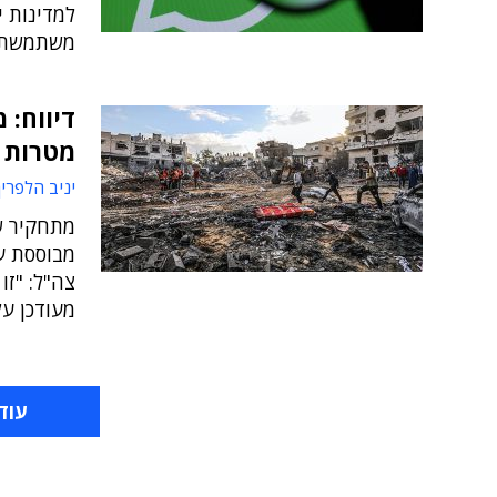
למדינות י
משתמשת ב
מטרות 
יניב הלפרין
מתחקיר ש
מבוססת על
צה"ל: "זו
מעודכן על
עוד