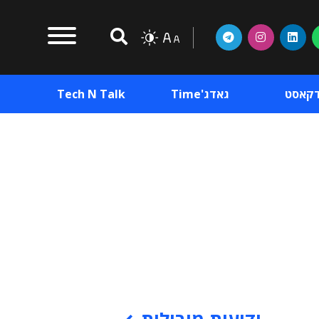
דקאסט
גאדג'Time
Tech N Talk
וכן פרסומי
תוכן פרסומי
וכן פרסומי