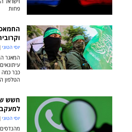
וישראל הפ
פחות
החמאס ב
וקרובי
יוסי הטוני
המאגר הג
עיתונאים 
כבר כמה ח
הטלפון הנ
חשש של
למעקב 
יוסי הטוני
מהנדסים 