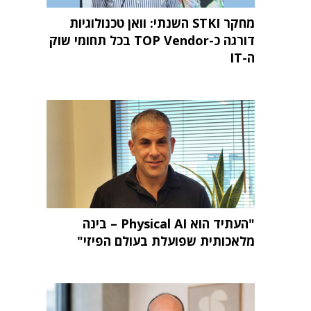
מחקר STKI השנתי: וואן טכנולוגיות
דורגה כ-TOP Vendor בכל תחומי שוק
ה-IT
"העתיד הוא Physical AI – בינה
מלאכותית שפועלת בעולם הפיזי"