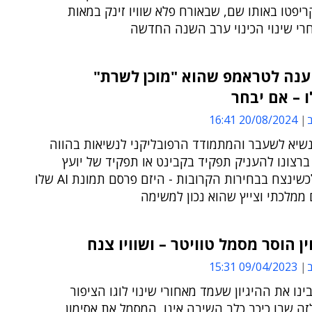
יפטו באותו שם, שבאורח פלא שוויו זינק במאות
רי שינוי הכינוי ערב השנה החדשה
ענה לטראמפ שהוא "מוכן לשרת"
 – אם יבחר
ב
20/08/2024 16:41
שיא לשעבר והמתמודד הרפובליקני לנשיאות בהווה
ברצונו להעניק תפקיד בקבינט או תפקיד של יועץ
למאסק, לכשינצח בבחירות הקרובות - היזם פרסם תמונת AI שלו
 ממלכתי וצייץ שהוא נכון למשימה
ין הוסר מסמל טוויטר – ושוויו צנח
ב
09/04/2023 15:31
נו את ההיגיון שעמד מאחורי שינוי לוגו הציפור
ה שבו כיכב כלב השיבה אינו, המסמל את אסימון