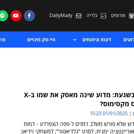
פורומים
גלריה
DailyMaily
ועים
דעות וניתוחים
היי-טק מינויים
פו
הרשת בשגעת: מדוע שינה מאסק את שמו ב-X
ס מקסימוס?
ת
ב
01/01/2025 15:23
ת
 שלא פורש משלב רמזים ל-פפה הצפרדע - דמות
וריינטציה ימנית; לסרט "גלדיאטור"; למשחקי וידיאו;