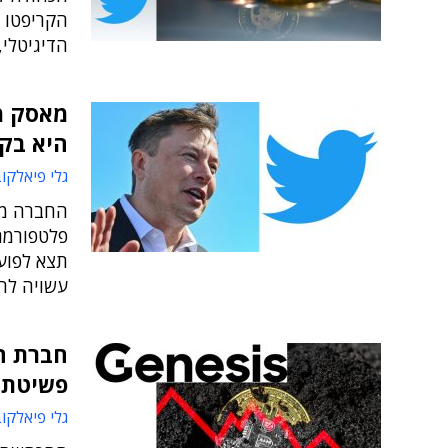
הקריפטו ד
הדיגיטלי, ש
מאסק מ
היא בקר
גלי פיאלקו
החברה מג
פלטפורמת
תצא לפוע
עשויה להו
חברת הק
פשיטת 
גלי פיאלקו