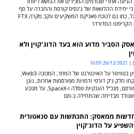
גיעה אחרי שגורמים המכירים את הנושא דיווחו
י יחידת ההלוואות של ג'נסיס קורסת והחברה על סף
פשיטת רגל, כמו גם לנוכח פאניקת המשקיעים עקב מקרה FTX
 הקריפטו המדורדר
אסק הסביר מדוע הוא בעד הדוג'קוין ולא
ן
ב
26/12/2021 16:09
כחלק מדיון בטוויטר על האינטרנט של המחר, המכונה Web3,
חו חלק ג'ק דורסי ודמויות מפורסמות אחרות, גונן
היזם המפורסם, מנכ"ל הענקיות טסלה ו-SpaceX, על מטבע
שנולד מבדיחה שהתחילה ב-מם
חדשות ממאסק: התכתשות עם סנאטורית
השפיע על הדוג'קוין