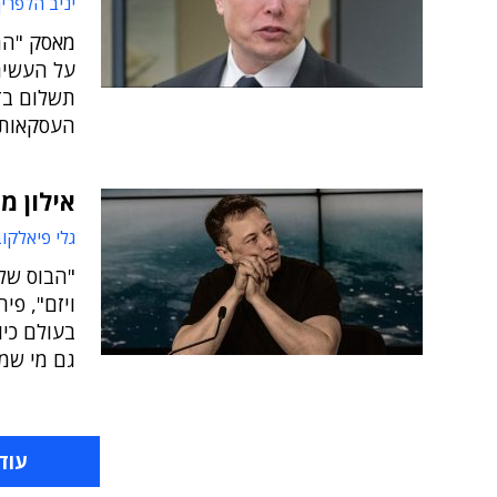
יניב הלפרין
מאסק "החז
על העשירי
תשלום בדו
העסקאות 
אילון מ
גלי פיאלקו
"הבוס של 
ויזם", פי
בעולם כי
גם מי שמ
עוד