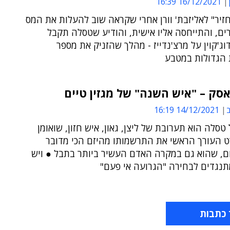
16/12/2021 16:39
יר" לאליזבת' וורן אחרי שקראה שוב להעלות את המס
ם, והתייחסה אליו אישית, והודיע שטסלה תקבל
ג'קוין על מרצ'נדייז - מהלך שהזניק את מספר
הגדולות במטבע
אסק – "איש השנה" של מגזין טיים
ב
14/12/2021 16:19
טסלה הוא תערובת של ליצן, גאון, איש חזון, שואומן
רט העורך הראשי את התרשמותו מהיזם הכי מדובר
ום, שהוא גם במקרה האדם העשיר ביותר בתבל ● ויש
תנגדים לבחירה "הגרועה אי פעם"
 כתבות