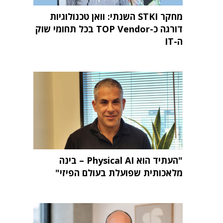
מחקר STKI השנתי: וואן טכנולוגיות
דורגה כ-TOP Vendor בכל תחומי שוק
ה-IT
"העתיד הוא Physical AI – בינה
מלאכותית שפועלת בעולם הפיזי"