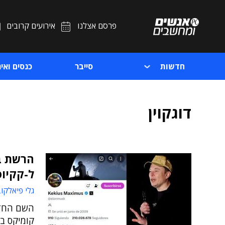
פרסם אצלנו
אירועים קרובים
חדשות
סייבר
כנסים ואיר
דוגקוין
ל-קקיו
גלי פיאלקו
השם החדש
קומיקס בא