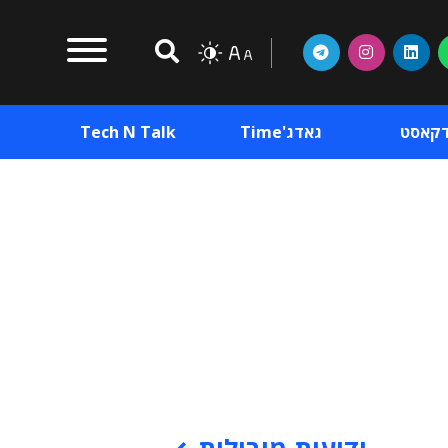
דקאסט
גאדג'Time
Tech N Talk
וכן פרסומי
תוכן פרסומי
וכן פרסומי