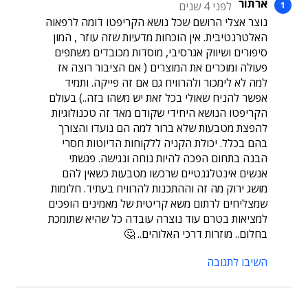
ארתור
לפני 4 שנים
נוצר אצלי הרושם שכל נושא הקריפטו דומה לרפאוה
האלטרנטיבית. אין הוכחות מדעיות שזה עוזר , המון
סיפורים ושיווק אגרסיבי, מוסדות מכובדים משתפים
פעולה ומוכרים את המוצרים ( אם הציבור רוצה אז
למה לא לימכור ולהרוויח גם אם זה פייקה. ותמיד
אפשר להניח שאולי בכל זאת יש משהו בזה..) בעולם
הקריפטו הנושא היחידי שקודם מאד זה טכנולוגיות
להפצת מטבעות שלא ברור למה הם נועדו והצורך
בהם בכלל. יכולת הקניה ללקוחות הדיוטות חסרי
הבנה בתחום הפכה להיות נוחה ונגישה. פגשתי
אנשים אינטלגנטיים שרכשו מטבעות כשאין להם
מושג ירוק מה זה וההתכנות להרוויח בעתיד. חלומות
שמצליחים לרתום משא קריטית של מאמינים הופכים
למציאות בטרם עוד נוצרה עובדה כל שהיא שתומכת
בחלום.. מוזרות דרכי האלוהים.. 🤔
השיבו לתגובה