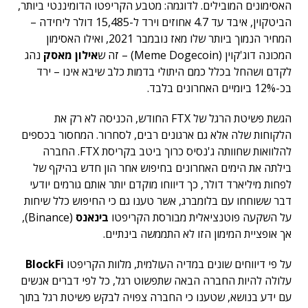
האסימונים המובילים. לדוגמה: מטבע הקריפטו הדומיננטי ביותר,
הביטקוין, איבד עד 4.7 אחוזים וירד ל-15,485 דולר ליחידה –
המחיר הנמוך ביותר שלו מאז נובמבר 2021, ואילו האסימון
המכונה דוג'קוין (Meme Dogecoin) – זה ש
אילון מאסק
נהג
לקדם ושהחל בכלל כמם היתולי בדמות כלב שיבא אינו – ירד
בכ-12% ביומיים האחרונים בלבד.
הגשת פשיטת הרגל של FTX החודש, הכניסה לא רק את
הלקוחות שלה אלא גם ארגונים רבים, לסחרור. המחסור בכספים
להלוואות שחוותה ג'נסיס כרוך ביטב בקריסת FTX. החברה
בילתה את הימים האחרונים בחיפוש אחר הון חדש בהיקף של
לפחות מיליארד דולר, כך דיווחו מוקדם יותר אותם גורמים יודעי
דבר ששוחחו עם בלומברג, אשר טענו גם כי החיפוש כלל שיחות
על השקעה פוטנציאלית מבורסת הקריפטו
בינאנס
(Binance),
אך אופציית המימון הזו לא התממשה בינתיים.
על פי דיווחים שונים במדיה העולמית, מלוות הקריפטו
BlockFi
עלולה להיות החברה הבאה שתפשוט רגל, כל לפי דברים אנשים
עם ידע בנושא, שטענו כי החברה צפויה לבקש פשיטת רגל בתוך