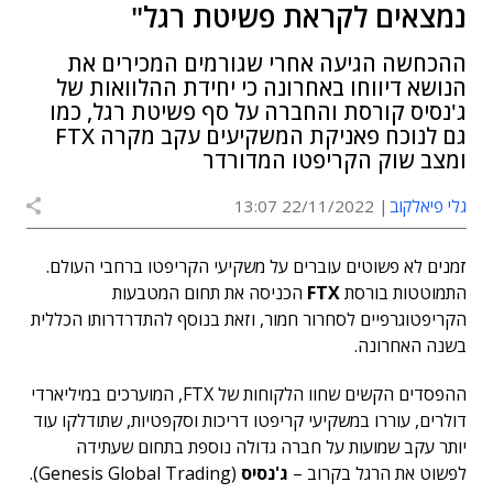
נמצאים לקראת פשיטת רגל"
ההכחשה הגיעה אחרי שגורמים המכירים את
הנושא דיווחו באחרונה כי יחידת ההלוואות של
ג'נסיס קורסת והחברה על סף פשיטת רגל, כמו
גם לנוכח פאניקת המשקיעים עקב מקרה FTX
ומצב שוק הקריפטו המדורדר
גלי פיאלקוב
22/11/2022 13:07
זמנים לא פשוטים עוברים על משקיעי הקריפטו ברחבי העולם.
התמוטטות בורסת
FTX
הכניסה את תחום המטבעות
הקריפטוגרפיים לסחרור חמור, וזאת בנוסף להתדרדרותו הכללית
בשנה האחרונה.
ההפסדים הקשים שחוו הלקוחות של FTX, המוערכים במיליארדי
דולרים, עוררו במשקיעי קריפטו דריכות וסקפטיות, שתודלקו עוד
יותר עקב שמועות על חברה גדולה נוספת בתחום שעתידה
לפשוט את הרגל בקרוב –
ג'נסיס
(Genesis Global Trading).