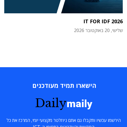
IT FOR IDF 2026
שלישי, 20 באוקטובר 2026
הישארו תמיד מעודכנים
Daily
maily
הירשמו עכשיו ותקבלו גם אתם ניוזלטר מקצועי יומי, המרכז את כל