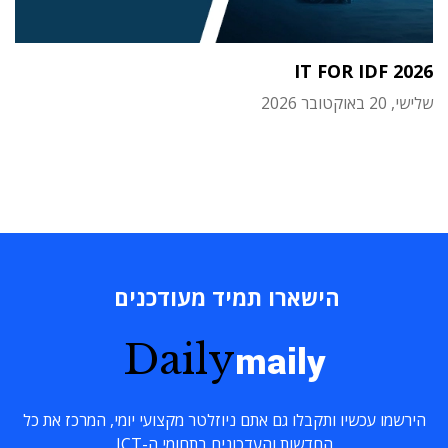
IT FOR IDF 2026
שלישי, 20 באוקטובר 2026
הישארו תמיד מעודכנים
Daily
maily
הירשמו עכשיו ותקבלו גם אתם ניוזלטר מקצועי יומי, המרכז את כל
החדשות והעדכונים בתחומי ה-ICT