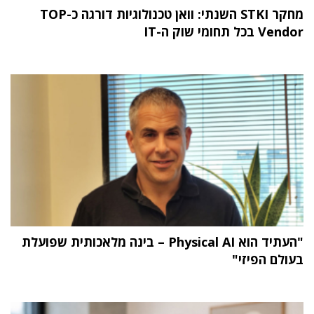
מחקר STKI השנתי: וואן טכנולוגיות דורגה כ-TOP
Vendor בכל תחומי שוק ה-IT
"העתיד הוא Physical AI – בינה מלאכותית שפועלת
בעולם הפיזי"