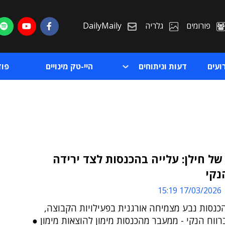
פורומים
גלריה
DailyMaily
ועים
דעות וניתוחים
היי-טק מינויים
פו
של חילן: עלייה בהכנסות לצד ירידה
נקי
ת
17/03/2026 15:19
ת
כנסות נבע מצמיחה אורגנית בפעילויות הקבוצה,
רווח הנקי - ממעבר מהכנסות מימון להוצאות מימון ●