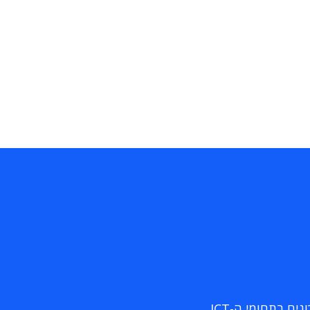
ם בתחומי ה-ICT