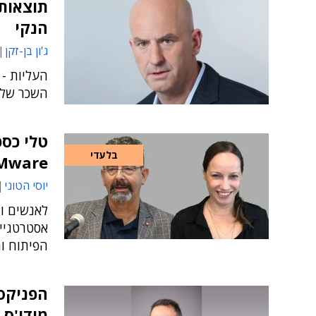
תוצאות 
הנקי
ג'ון בן-זקן
השכר של ב
טלי כספ
בלעדי
VMware מונו לסמנכ"ל
יוסי הטוני
לאנשים ומ
אסטרטגיי
הפיתוח ו
הפניקס,
מודי'ס 