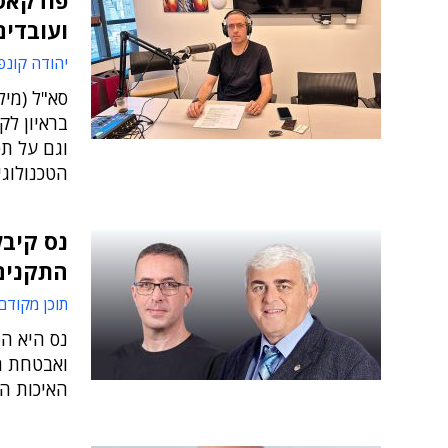
פודקאס
ועובדים
יהודה קונפ
סא"ל (מיל
בראיון לק
וגם על ת
הטכנולוגי
נס קיבל
התקנים
תוכן מקודם
נס היא ה
ואבטחת ה
האיכות ה