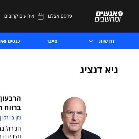
פרסם אצלנו
אירועים קרובים
חדשות
סייבר
כנסים ואיר
גיא דנציג
הרבעון 
ברווח ה
ג'ון בן-זקן
הגידול בה
והירידה ב