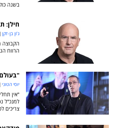
בשנה כולה
חילן: ת
ג'ון בן-זקן
הרווח הנקי השנת
"בעולם 
יוסי הטוני
"אין תחלי
למנכ"ל נס
צריכים ל