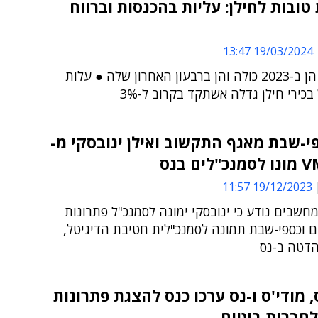
טובות לחילן: עליות בהכנסות וברווח
19/03/2024 13:47
העליות - הן ב-2023 כולה והן ברבעון האחרון שלה ● עלות
כירי חילן גדלה אשתקד בקרוב ל-3%
י-שבת מאגף התקשוב ואילן ינובסקי מ-
ים בנס
19/12/2023 11:57
חשבים נודע כי ינובסקי ימונה לסמנכ"ל פתרונות
ם וכספי-שבת תמונה לסמנכ"לית חטיבת הדיגיטל,
הדטה ב-נס
 מודי'ס ו-נס ערכו כנס להצגת פתרונות
לחברות ביטוח