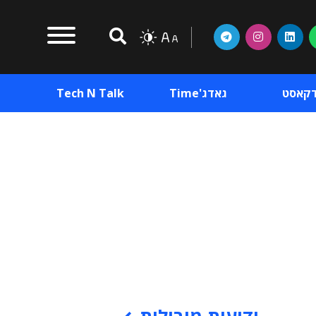
דקאסט
גאדג'Time
Tech N Talk
וכן פרסומי
תוכן פרסומי
וכן פרסומי