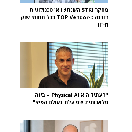
מחקר STKI השנתי: וואן טכנולוגיות
דורגה כ-TOP Vendor בכל תחומי שוק
ה-IT
"העתיד הוא Physical AI – בינה
מלאכותית שפועלת בעולם הפיזי"