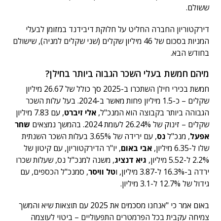
ששולם.
דירקטוריון החברה החליט על חלוקת דיבידנד במזומן לבעלי
המניות בסכום של 46 מיליון שקלים (שני שקלים למניה), שישולם
בחודש הבא.
מיהם חמשת בעלי השכר הגבוה ביותר בחילן?
חמשת בכירי חילן השתכרו ב-2025 סך כולל של 26.67 מיליון
שקלים – כ-1.5 מיליון פחות מאשר ב-2024. בעל עלות השכר
הגבוהה ביותר בקבוצה הוא המנכ"ל,
אלי זיברט
, עם 7.83 מיליון
שקלים – זינוק של 26.24% לעומת 2024. בהמשך נמצאים
שחר
אפעל
, מנכ"ל
נס
, עם ירידה של 3.65% בעלות השכר השנתית
שלו ל-6.35 מיליון,
אבי באום
, יו"ר הדירקטוריון, עם קיטון של
2.2% ל-5.52 מיליון,
גיא דנציג
, משנה למנכ"ל נס, שעלות שכרו
ירדה ב-16.3% ל-3.87 מיליון, ו
טל וויסר
, סמנכ"ל הכספים, עם
גידול של 12.7% ל-3.1 מיליון.
באום אמר כי "אנחנו מסכמים את 2025 עם תוצאות שיא והמשך
צמיחה עקבית בכל הפרמטרים התפעוליים – ביטוי לעוצמה