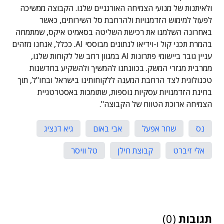
ולאיתנות של מנועי הצמיחה האורגניים שלנו. הקבוצה ממשיכה
לפעול למימוש הזדמנויות ולהרחבת סל השירותים, כאשר
באחרונה השלמנו את רכישת השליטה בסאמיט איקס, שמתמחה
בהמרת תכני קול ו-וידיאו לנתונים מבוססי AI. ככלל, אנחנו מזהים
עניין גובר ביישומי פתרונות AI במגוון רחב של לקוחות שלנו,
ממרבית מגזרי המשק. בכוונתנו להמשיך ולהשקיע בחדשנות
טכנולוגית לצד הרחבת המענה ללקוחותינו בישראל ובחו"ל, תוך
בחינת הזדמנויות עסקיות נוספות, שתומכות באסטרטגיית
הצמיחה ארוכת הטווח של הקבוצה".
נס
שחר אפעל
אבי באום
גיא דנציג
אלי זיברט
קבוצת חילן
טל וויסר
תגובות
(0)