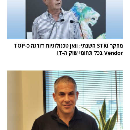
מחקר STKI השנתי: וואן טכנולוגיות דורגה כ-TOP
Vendor בכל תחומי שוק ה-IT