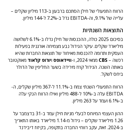
הרווח התפעולי של חילן הסתכם ברבעון ב-113 מיליון שקלים –
עלייה של 9.1%, וה-EBITDA גדל ב-7.2% ל-144 מיליון.
התוצאות השנתיות
בסיכום 2025 כולה, ההכנסות של חילן גדלו ב-6.1% לשלושה
מיליארד שקלים. עיקר הגידול נבע מצמיחה אורגנית בפעילות
העסקית ותרומה להכנסות מאיחוד של תוצאות החברות שהיא
רכשה –
CBS
ממאי 2024, ו-
וויידאופס
ו
יורופ קלאוד
מאוקטובר
באותה השנה. הגידול קוזז מירידה בשער החליפין של הדולר
ביחס לשקל.
הרווח התפעולי השנתי צמח ב-11.1% ל-367 מיליון שקלים, ה-
EBITDA עלה ב-10% ל-488 מיליון ואילו הרווח הנקי עלה
ב-6.1% ועמד על 263 מיליון.
ההון העצמי המיוחס לבעלי מניות חילן עמד ב-31 בדצמבר על
1.26 מיליארד שקלים – גידול מ-1.14 מיליארד באותו התאריך
ב-2024. זאת, עקב רווחי החברה בתקופה, בקיזוז דיבידנד