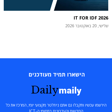
IT FOR IDF 2026
שלישי, 20 באוקטובר 2026
הישארו תמיד מעודכנים
Daily
maily
הירשמו עכשיו ותקבלו גם אתם ניוזלטר מקצועי יומי, המרכז את כל
החדשות והעדכונים בתחומי ה-ICT