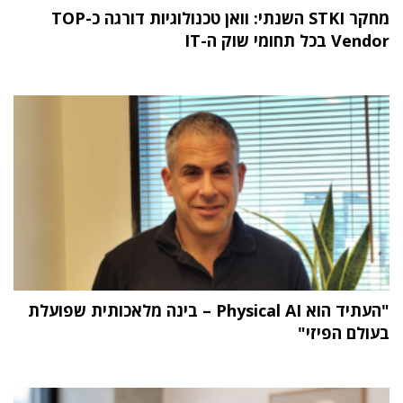
מחקר STKI השנתי: וואן טכנולוגיות דורגה כ-TOP
Vendor בכל תחומי שוק ה-IT
"העתיד הוא Physical AI – בינה מלאכותית שפועלת
בעולם הפיזי"