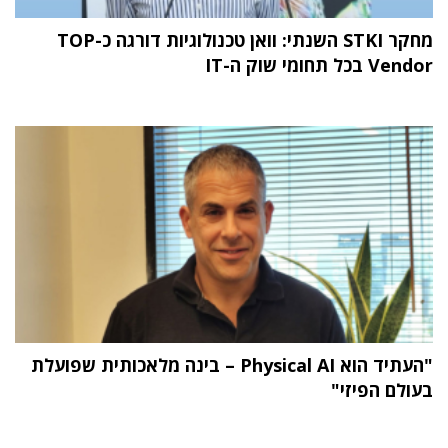
מחקר STKI השנתי: וואן טכנולוגיות דורגה כ-TOP
Vendor בכל תחומי שוק ה-IT
"העתיד הוא Physical AI – בינה מלאכותית שפועלת
בעולם הפיזי"