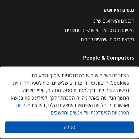
כנסים ואירועים
הכנסים והאירועים שלנו
נצפיתם בכנסי ואירועי אנשים ומחשבים
לקראת כנסים ואירועים קרובים
People & Computers
About Us
באתר זה נעשה שימוש בטכנולוגיות איסוף מידע כגון
Privacy Policy
Cookies, לרבות על ידי צדדים שלישיים, כדי לספק לך חווית
Contact Us
גלישה טובה יותר וכן למטרות סטטיסטיקה, איפיון ושיווק.
Our Events
המשך הגלישה באתר מהווה הסכמתך לכך. למידע נוסף בנושא
ואפשרות לנהל את השימוש באמצעים הללו, ראו את
מדיניות
הפרטיות המעודכנת של אנשים ומחשבים
.
אנשים ומחשבים © 2026 – כל הזכויות שמורות
סגירה
Created by