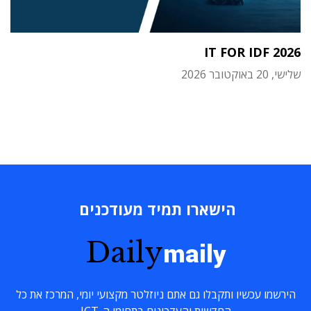
IT FOR IDF 2026
שלישי, 20 באוקטובר 2026
הישארו תמיד מעודכנים
Daily
maily
הירשמו עכשיו ותקבלו גם אתם ניוזלטר מקצועי יומי, המרכז את כל