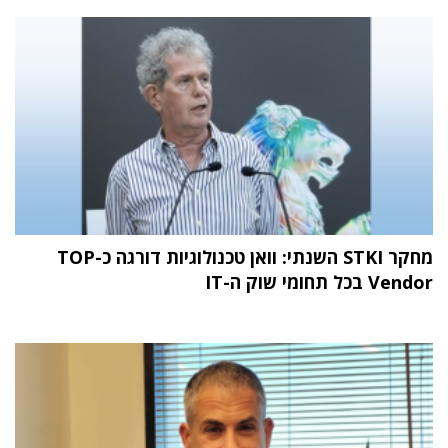
מחקר STKI השנתי: וואן טכנולוגיות דורגה כ-TOP
Vendor בכל תחומי שוק ה-IT