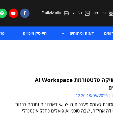
פורומים
גלריה
DailyMaily
ועים
דעות וניתוחים
היי-טק מינויים
פו
פליי השיקה פלטפורמת AI Workspace
ם
ת
ב
18/05/2026 12:20
ת
החברה מכוונת לעומס מערכות ה-SaaS בארגונים ומנסה לבנות
שכבת עבודה אחידה, שבה סוכני AI פועלים כחלק אינטגרלי