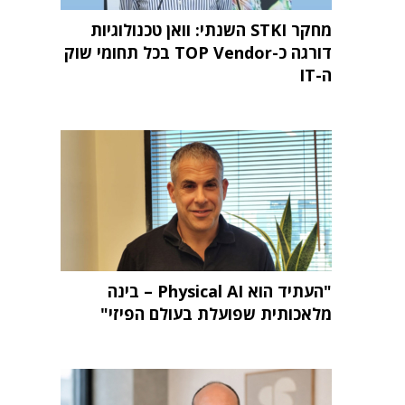
מחקר STKI השנתי: וואן טכנולוגיות
דורגה כ-TOP Vendor בכל תחומי שוק
ה-IT
"העתיד הוא Physical AI – בינה
מלאכותית שפועלת בעולם הפיזי"