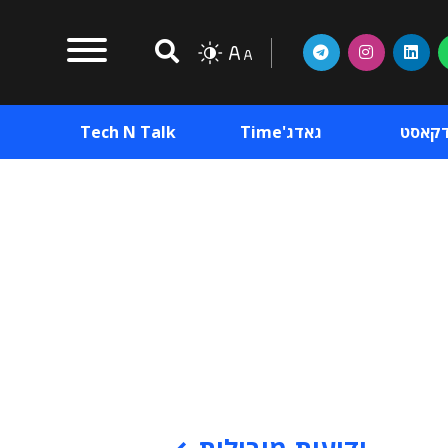
דקאסט
גאדג'Time
Tech N Talk
וכן פרסומי
תוכן פרסומי
וכן פרסומי