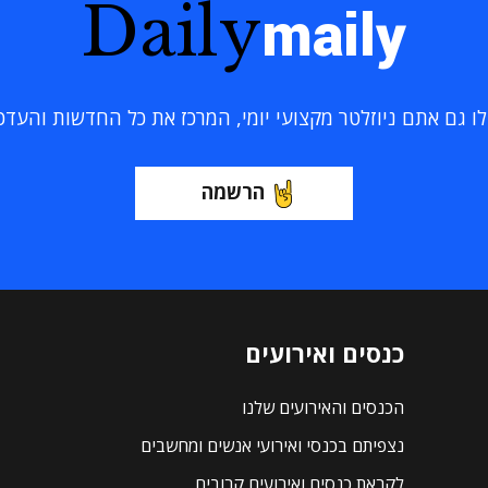
Daily
maily
 גם אתם ניוזלטר מקצועי יומי, המרכז את כל החדשות והעדכוני
הרשמה
כנסים ואירועים
הכנסים והאירועים שלנו
נצפיתם בכנסי ואירועי אנשים ומחשבים
לקראת כנסים ואירועים קרובים