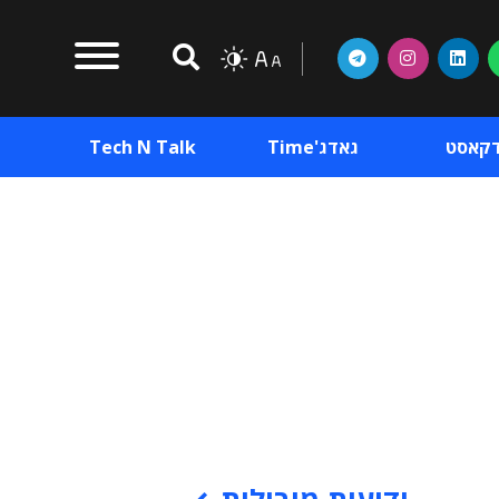
דקאסט
גאדג'Time
Tech N Talk
וכן פרסומי
תוכן פרסומי
וכן פרסומי