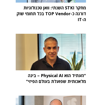
מחקר STKI השנתי: וואן טכנולוגיות
דורגה כ-TOP Vendor בכל תחומי שוק
ה-IT
"העתיד הוא Physical AI – בינה
מלאכותית שפועלת בעולם הפיזי"