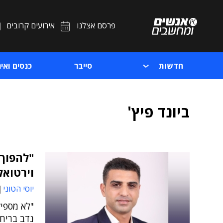
פרסם אצלנו
אירועים קרובים
חדשות
סייבר
כנסים ואיר
ביונד פיץ'
"להפוך 
וירטואל
יוסי הטוני
"לא מספיק
נדב בריח,