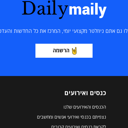
Daily
maily
 גם אתם ניוזלטר מקצועי יומי, המרכז את כל החדשות והעדכוני
הרשמה
כנסים ואירועים
הכנסים והאירועים שלנו
נצפיתם בכנסי ואירועי אנשים ומחשבים
לקראת כנסים ואירועים קרובים