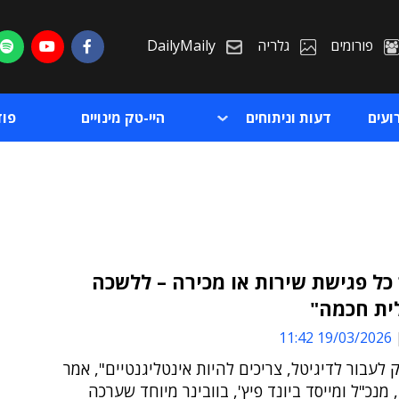
פורומים
גלריה
DailyMaily
ועים
דעות וניתוחים
היי-טק מינויים
פו
כל פגישת שירות או מכירה – ללשכה
ית חכמה"
ת
19/03/2026 11:42
ת
 לעבור לדיגיטל, צריכים להיות אינטליגנטיים", אמר
 מנכ"ל ומייסד ביונד פיץ', בוובינר מיוחד שערכה