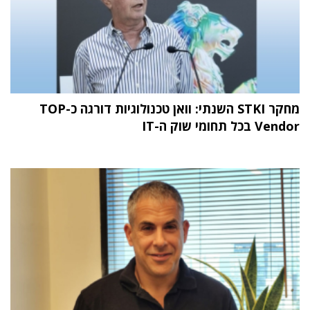
מחקר STKI השנתי: וואן טכנולוגיות דורגה כ-TOP
Vendor בכל תחומי שוק ה-IT