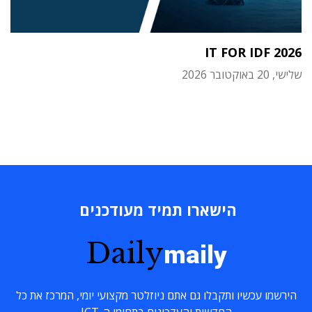
IT FOR IDF 2026
שלישי, 20 באוקטובר 2026
הישארו תמיד מעודכנים
Daily
maily
הירשמו עכשיו ותקבלו גם אתם ניוזלטר מקצועי יומי, המרכז את כל