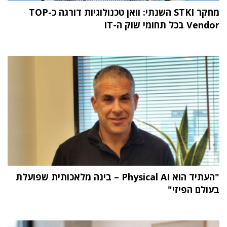
מחקר STKI השנתי: וואן טכנולוגיות דורגה כ-TOP
Vendor בכל תחומי שוק ה-IT
"העתיד הוא Physical AI – בינה מלאכותית שפועלת
בעולם הפיזי"