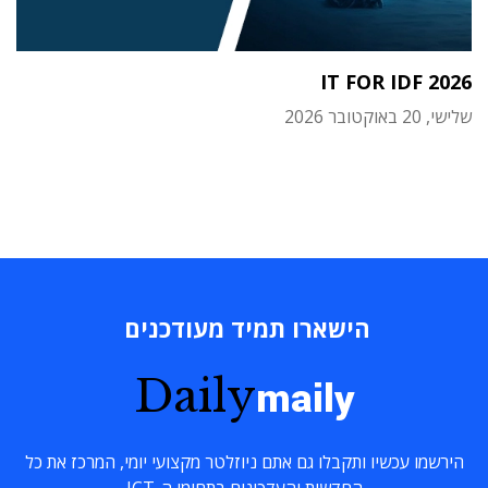
IT FOR IDF 2026
שלישי, 20 באוקטובר 2026
הישארו תמיד מעודכנים
Daily
maily
הירשמו עכשיו ותקבלו גם אתם ניוזלטר מקצועי יומי, המרכז את כל