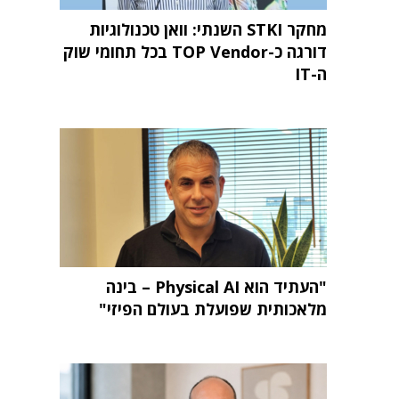
מחקר STKI השנתי: וואן טכנולוגיות
דורגה כ-TOP Vendor בכל תחומי שוק
ה-IT
"העתיד הוא Physical AI – בינה
מלאכותית שפועלת בעולם הפיזי"