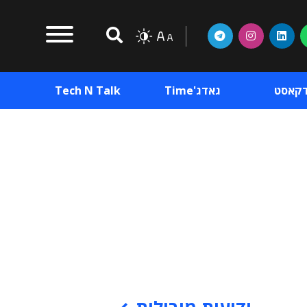
דקאסט
גאדג'Time
Tech N Talk
וכן פרסומי
תוכן פרסומי
וכן פרסומי