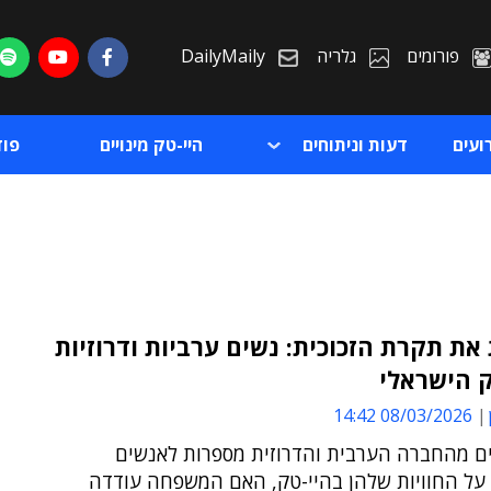
פורומים
גלריה
DailyMaily
ועים
דעות וניתוחים
היי-טק מינויים
פו
את תקרת הזכוכית: נשים ערביות ודרוזיות
ק הישראלי
ת
08/03/2026 14:42
ת
ם מהחברה הערבית והדרוזית מספרות לאנשים
על החוויות שלהן בהיי-טק, האם המשפחה עודדה