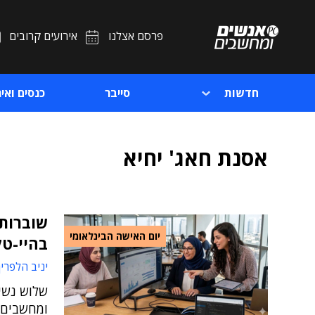
פרסם אצלנו
אירועים קרובים
חדשות
סייבר
כנסים ואיר
אסנת חאג' יחיא
שוברות 
יום האישה הבינלאומי
בהיי-ט
יניב הלפרין
שלוש נשי
ומחשבים 