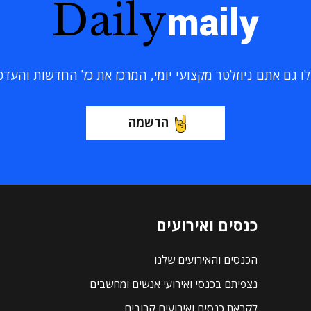
Daily
maily
 גם אתם ניוזלטר מקצועי יומי, המרכז את כל החדשות והעדכוני
הרשמה
כנסים ואירועים
הכנסים והאירועים שלנו
נצפיתם בכנסי ואירועי אנשים ומחשבים
לקראת כנסים ואירועים קרובים