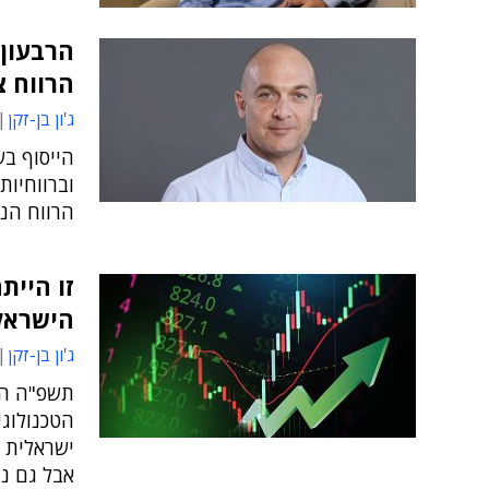
הרווח צנ
ג'ון בן-זקן
הייסוף ב
וברווחיות
הרווח הנק
זו היית
הישראל
ג'ון בן-זקן
תשפ"ה הב
הטכנולוג
אבל גם נת