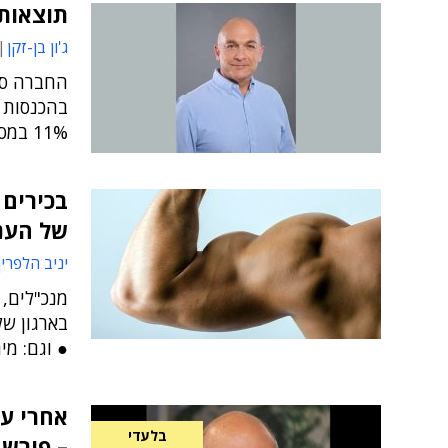
תוצאות
ג'ון בן-זקן
החברה סי
בהכנסות 
11% במסחר בבורסה בתל אביב
בכירים 
של הענ
יניב הלפרין
מנכ"לים, 
בארגון של
● וגם: מי
אחרי עש
בלעדי
– פורש