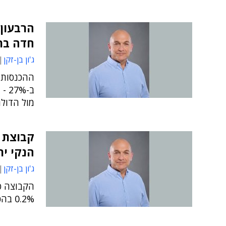
הרבעון 
חדה בר
ג'ון בן-זקן
ב-%
מול הדולר
קבוצת א
הנקי יר
ג'ון בן-זקן
0.2% בהכנסות וירידה של 7.6% ברווח הנקי