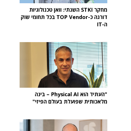
מחקר STKI השנתי: וואן טכנולוגיות
דורגה כ-TOP Vendor בכל תחומי שוק
ה-IT
"העתיד הוא Physical AI – בינה
מלאכותית שפועלת בעולם הפיזי"