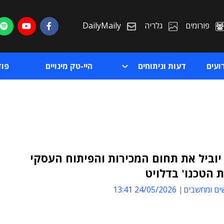
פורומים
גלריה
DailyMaily
ועים
דעות וניתוחים
היי-טק מינויים
פו
 יוביל את תחום המכירות והפיתוח העסקי
 הטכנו' בדלויט
ת
ים ומחשבים
24/05/2026 13:41
ת