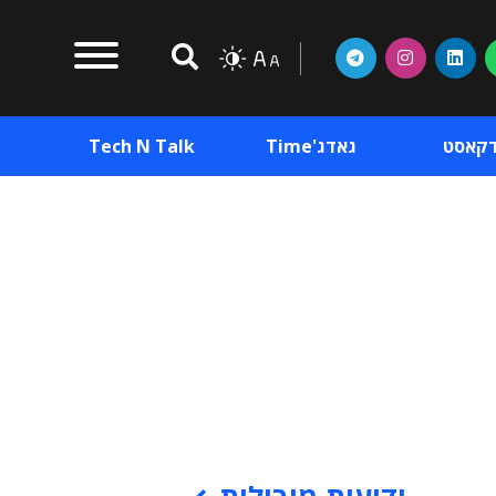
דקאסט
גאדג'Time
Tech N Talk
וכן פרסומי
תוכן פרסומי
וכן פרסומי