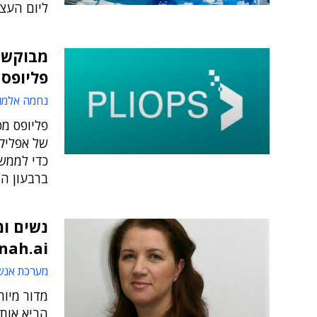
ליום העצ
פליופס
נחמה אלמו
פליופס מ
של אפליקצ
כדי לממש
ברבעון ה
נשים ומ
nah.ai
מערכת אנש
מדור מיוח
הביא אותן