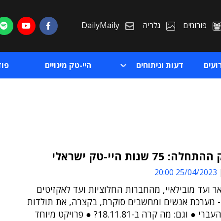
פורומים
גלריה
DailyMaily
ועים
דעות וניתוחים
היי-טק מינויים
פו
: 75 שנות היי-טק ישראלי
25/04/2023 20:00
ת
אר ועד מובילאיי, מהחברות החלוציות ועד לאקזיטים
ת
- מערכת אנשים ומחשבים סוקרת, בקצרה, את תולדות
ההיי-טק העברי ● וגם: מה קרה ב-18.11.81? ● פרויקט מיוחד