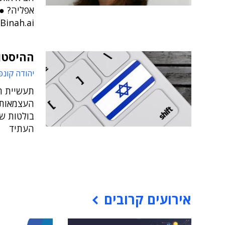
אפליה? ● 
Binah.ai
ההיסטו
יהודה קונפ
תעשיית ה
העצמאות 
בולטות ש
העתיד
אירועים קרובים