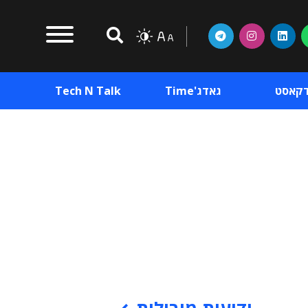
דקאסט
גאדג'Time
Tech N Talk
וכן פרסומי
תוכן פרסומי
וכן פרסומי