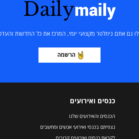
Daily
maily
 גם אתם ניוזלטר מקצועי יומי, המרכז את כל החדשות והעדכוני
הרשמה
כנסים ואירועים
הכנסים והאירועים שלנו
נצפיתם בכנסי ואירועי אנשים ומחשבים
לקראת כנסים ואירועים קרובים