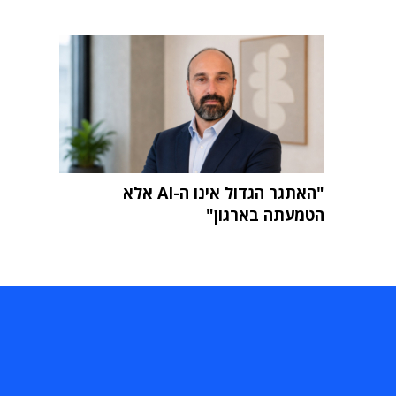
"האתגר הגדול אינו ה-AI אלא
הטמעתה בארגון"